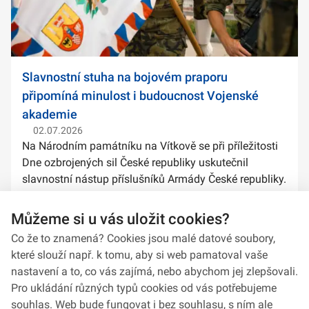
Slavnostní stuha na bojovém praporu
připomíná minulost i budoucnost Vojenské
akademie
02.07.2026
Na Národním památníku na Vítkově se při příležitosti
Dne ozbrojených sil České republiky uskutečnil
slavnostní nástup příslušníků Armády České republiky.
Součástí ceremoniálu bylo také předání slavnostních
stuh na bojové prapory vybranýc...
Můžeme si u vás uložit cookies?
Co že to znamená? Cookies jsou malé datové soubory,
které slouží např. k tomu, aby si web pamatoval vaše
nastavení a to, co vás zajímá, nebo abychom jej zlepšovali.
Pro ukládání různých typů cookies od vás potřebujeme
souhlas. Web bude fungovat i bez souhlasu, s ním ale