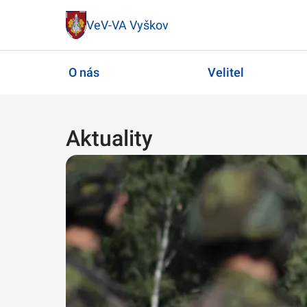
VeV-VA Vyškov
O nás
Velitel
Aktuality