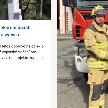
ekordní účast.
tu výcviku
l letos dobrovolně obléklo
 vojenské cvičení pro
dy se do projektu zapojilo