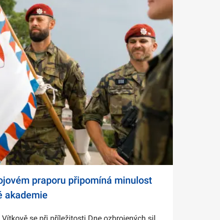
bojovém praporu připomíná minulost
é akademie
tkově se při příležitosti Dne ozbrojených sil