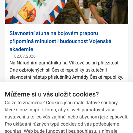
Slavnostní stuha na bojovém praporu
připomíná minulost i budoucnost Vojenské
akademie
02.07.2026
Na Národním památníku na Vítkově se při příležitosti
Dne ozbrojených sil České republiky uskutečnil
slavnostní nástup příslušníků Armády České republiky.
Součástí ceremoniálu bylo také předání slavnostních
stuh na bojové prapory vybranýc...
Můžeme si u vás uložit cookies?
Co že to znamená? Cookies jsou malé datové soubory,
které slouží např. k tomu, aby si web pamatoval vaše
nastavení a to, co vás zajímá, nebo abychom jej zlepšovali.
Pro ukládání různých typů cookies od vás potřebujeme
souhlas. Web bude fungovat i bez souhlasu, s ním ale