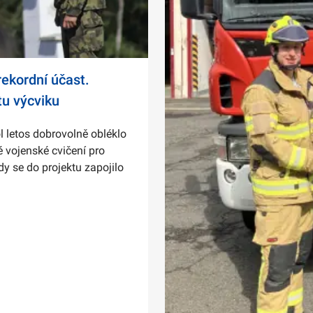
ekordní účast.
tu výcviku
l letos dobrovolně obléklo
 vojenské cvičení pro
dy se do projektu zapojilo