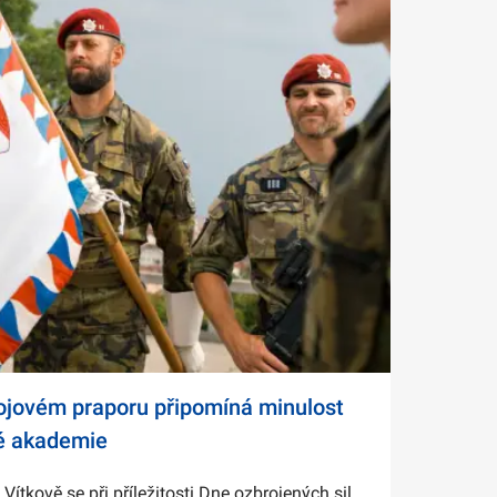
bojovém praporu připomíná minulost
é akademie
tkově se při příležitosti Dne ozbrojených sil