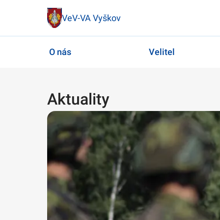
VeV-VA Vyškov
O nás
Velitel
Aktuality