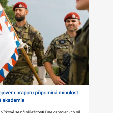
bojovém praporu připomíná minulost
é akademie
tkově se při příležitosti Dne ozbrojených sil