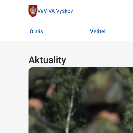
VeV-VA Vyškov
O nás
Velitel
Aktuality