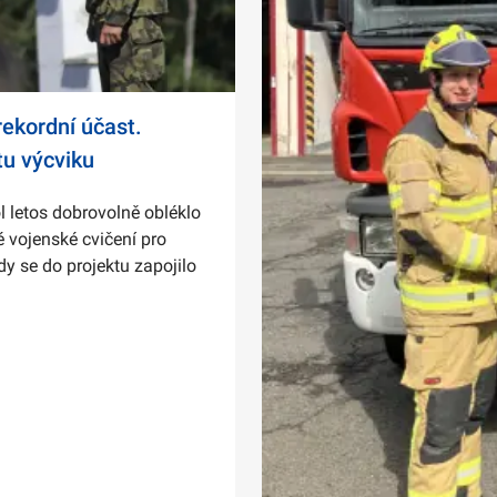
ekordní účast.
tu výcviku
l letos dobrovolně obléklo
 vojenské cvičení pro
dy se do projektu zapojilo