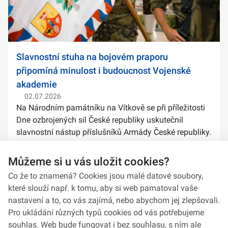
Slavnostní stuha na bojovém praporu
připomíná minulost i budoucnost Vojenské
akademie
02.07.2026
Na Národním památníku na Vítkově se při příležitosti
Dne ozbrojených sil České republiky uskutečnil
slavnostní nástup příslušníků Armády České republiky.
Součástí ceremoniálu bylo také předání slavnostních
stuh na bojové prapory vybranýc...
Můžeme si u vás uložit cookies?
Co že to znamená? Cookies jsou malé datové soubory,
které slouží např. k tomu, aby si web pamatoval vaše
nastavení a to, co vás zajímá, nebo abychom jej zlepšovali.
Pro ukládání různých typů cookies od vás potřebujeme
souhlas. Web bude fungovat i bez souhlasu, s ním ale