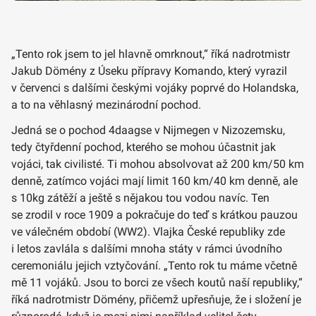
„Tento rok jsem to jel hlavně omrknout,“ říká nadrotmistr
Jakub Dömény z Úseku přípravy Komando, který vyrazil
v červenci s dalšími českými vojáky poprvé do Holandska,
a to na věhlasný mezinárodní pochod.
Jedná se o pochod 4daagse v Nijmegen v Nizozemsku,
tedy čtyřdenní pochod, kterého se mohou účastnit jak
vojáci, tak civilisté. Ti mohou absolvovat až 200 km/50 km
denně, zatímco vojáci mají limit 160 km/40 km denně, ale
s 10kg zátěží a ještě s nějakou tou vodou navíc. Ten
se zrodil v roce 1909 a pokračuje do teď s krátkou pauzou
ve válečném období (WW2). Vlajka České republiky zde
i letos zavlála s dalšími mnoha státy v rámci úvodního
ceremoniálu jejich vztyčování. „Tento rok tu máme včetně
mě 11 vojáků. Jsou to borci ze všech koutů naší republiky,“
říká nadrotmistr Dömény, přičemž upřesňuje, že i složení je