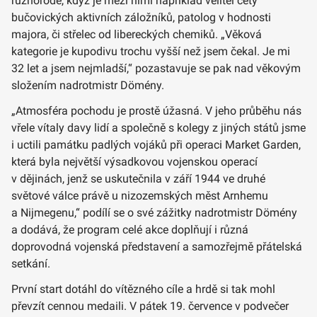
různorodé, když je mezi nimi například velitel čety
bučovických aktivních záložníků, patolog v hodnosti
majora, či střelec od libereckých chemiků. „Věková
kategorie je kupodivu trochu vyšší než jsem čekal. Je mi
32 let a jsem nejmladší,“ pozastavuje se pak nad věkovým
složením nadrotmistr Dömény.
„Atmosféra pochodu je prostě úžasná. V jeho průběhu nás
vřele vítaly davy lidí a společně s kolegy z jiných států jsme
i uctili památku padlých vojáků při operaci Market Garden,
která byla největší výsadkovou vojenskou operací
v dějinách, jenž se uskutečnila v září 1944 ve druhé
světové válce právě u nizozemských měst Arnhemu
a Nijmegenu,“ podílí se o své zážitky nadrotmistr Dömény
a dodává, že program celé akce doplňují i různá
doprovodná vojenská představení a samozřejmě přátelská
setkání.
První start dotáhl do vítězného cíle a hrdě si tak mohl
převzít cennou medaili. V pátek 19. července v podvečer