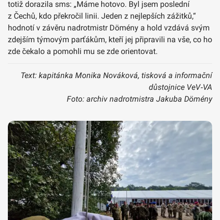
totiž dorazila sms: „Máme hotovo. Byl jsem poslední
z Čechů, kdo překročil linii. Jeden z nejlepších zážitků,“
hodnotí v závěru nadrotmistr Dömény a hold vzdává svým
zdejším týmovým parťákům, kteří jej připravili na vše, co ho
zde čekalo a pomohli mu se zde orientovat.
Text: kapitánka Monika Nováková, tisková a informační
důstojnice VeV‑VA
Foto: archiv nadrotmistra Jakuba Dömény