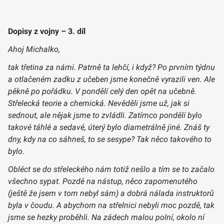
Dopisy z vojny – 3. díl
Ahoj Michalko,
tak třetina za námi. Patrně ta lehčí, i když? Po prvním týdnu
a otlačeném zadku z učeben jsme konečně vyrazili ven. Ale
pěkně po pořádku. V pondělí celý den opět na učebně.
Střelecká teorie a chemická. Nevěděli jsme už, jak si
sednout, ale nějak jsme to zvládli. Zatímco pondělí bylo
takové táhlé a sedavé, úterý bylo diametrálně jiné. Znáš ty
dny, kdy na co sáhneš, to se sesype? Tak něco takového to
bylo.
Obléct se do střeleckého nám totiž nešlo a tím se to začalo
všechno sypat. Pozdě na nástup, něco zapomenutého
(ještě že jsem v tom nebyl sám) a dobrá nálada instruktorů
byla v čoudu. A abychom na střelnici nebyli moc pozdě, tak
jsme se hezky proběhli. Na zádech malou polní, okolo ní