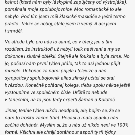
kalhot (které nám byly láskyplně zapůjčeny od výstrojáka),
pomáhala moje spolubojovnice. Moc romantické to ale
nebylo. Pod tím jsem měl klasické maskáče a ještě termo
prádlo. Takže se neboj, stále jsem ti věrný. A asi jsem
i smrděl.
Ve středu bylo pro nás to samé, co v úterý, jen s tím
rozdílem, že instruktoři už nebyli tolik naštvaní a my se
dokonce i slušně oblékli. Stejně ale foukalo a byla zima. No
jo, počasí nám první týden přálo, tak to asi jednou přijít
muselo. Dokonce za námi přijela i televize a náš
sympatický spolubojovník alias zlínský učitel se stal
hvězdou. Konečně pořádnej kolega, třeba spolu někde ještě
vystoupíme ve společném čísle. Určitě to nebude
v tanečním, na to jsou tady experti Šaman a Kolotoč.
Jinak, tenhle týden nikdo neodpadl, ale, bojím se, že se
nám to trošku začne trhat. Počasí a málo spánku nás
začíná dohánět. Myslím si, že u nás už nikdo není ve 100%
formě. Všichni ale chtějí dotáhnout aspoň ty tři týdny