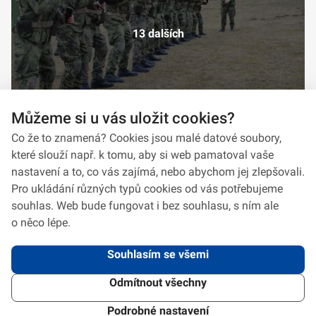
13 dalších
Můžeme si u vás uložit cookies?
Co že to znamená? Cookies jsou malé datové soubory,
které slouží např. k tomu, aby si web pamatoval vaše
nastavení a to, co vás zajímá, nebo abychom jej zlepšovali.
Pro ukládání různých typů cookies od vás potřebujeme
souhlas. Web bude fungovat i bez souhlasu, s ním ale
o něco lépe.
Souhlasím se všemi
Odmítnout všechny
2026 © VeV-VA Vyškov • Informace jsou poskytovány v souladu se zákonem
č.
106/1999
Sb., o svobodném přístupu k informacím.
Verze 1.2.2
Použitý
Design Systém
4.6.3
Podrobné nastavení