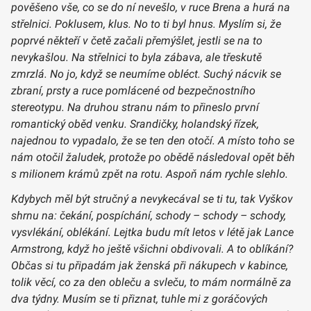
pověšeno vše, co se do ní nevešlo, v ruce Brena a hurá na
střelnici. Poklusem, klus. No to ti byl hnus. Myslím si, že
poprvé někteří v četě začali přemýšlet, jestli se na to
nevykašlou. Na střelnici to byla zábava, ale třeskutě
zmrzlá. No jo, když se neumíme obléct. Suchý nácvik se
zbraní, prsty a ruce pomlácené od bezpečnostního
stereotypu. Na druhou stranu nám to přineslo první
romantický oběd venku. Srandičky, holandský řízek,
najednou to vypadalo, že se ten den otočí. A místo toho se
nám otočil žaludek, protože po obědě následoval opět běh
s milionem krámů zpět na rotu. Aspoň nám rychle slehlo.
Kdybych měl být stručný a nevykecával se ti tu, tak Vyškov
shrnu na: čekání, pospíchání, schody – schody – schody,
vysvlékání, oblékání. Lejtka budu mít letos v létě jak Lance
Armstrong, když ho ještě všichni obdivovali. A to oblíkání?
Občas si tu připadám jak ženská při nákupech v kabince,
tolik věcí, co za den obleču a svleču, to mám normálně za
dva týdny. Musím se ti přiznat, tuhle mi z goráčových