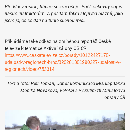
PS: Vlasy rostou, břicho se zmenšuje. Pošli děkovný dopis
našim instruktorům. A posílám fotku stejných bláznů, jako
jsem já, co se dali na tuhle šílenou misi.
Přikládáme také odkaz na zmíněnou reportáž České
televize k tematice Aktivní zálohy OS ČR:
https://www.ceskatelevize.cz/porady/10122427178-
udalosti-v-regionech-brno/320281381990227-udalosti-v-
regionech/video/753314
Text a foto: Petr Toman, Odbor komunikace MO, kapitánka
Monika Nováková, VeV-VA s využitím fb Ministertva
obrany ČR