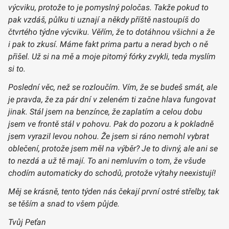
výcviku, protože to je pomyslný poločas. Takže pokud to
pak vzdáš, půlku ti uznají a někdy příště nastoupíš do
čtvrtého týdne výcviku. Věřím, že to dotáhnou všichni a že
i pak to zkusí. Máme fakt prima partu a nerad bych o ně
přišel. Už si na mě a moje pitomý fórky zvykli, teda myslím
si to.
Poslední věc, než se rozloučím. Vím, že se budeš smát, ale
je pravda, že za pár dní v zeleném ti začne hlava fungovat
jinak. Stál jsem na benzínce, že zaplatím a celou dobu
jsem ve frontě stál v pohovu. Pak do pozoru a k pokladně
jsem vyrazil levou nohou. Že jsem si ráno nemohl vybrat
oblečení, protože jsem měl na výběr? Je to divný, ale ani se
to nezdá a už tě mají. To ani nemluvím o tom, že všude
chodím automaticky do schodů, protože výtahy neexistují!
Měj se krásně, tento týden nás čekají první ostré střelby, tak
se těším a snad to všem půjde.
Tvůj Peťan