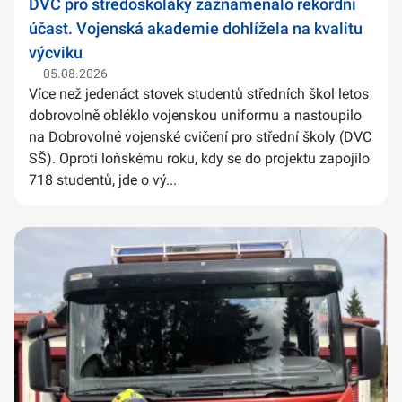
DVC pro středoškoláky zaznamenalo rekordní
účast. Vojenská akademie dohlížela na kvalitu
výcviku
05.08.2026
Více než jedenáct stovek studentů středních škol letos
dobrovolně obléklo vojenskou uniformu a nastoupilo
na Dobrovolné vojenské cvičení pro střední školy (DVC
SŠ). Oproti loňskému roku, kdy se do projektu zapojilo
718 studentů, jde o vý...