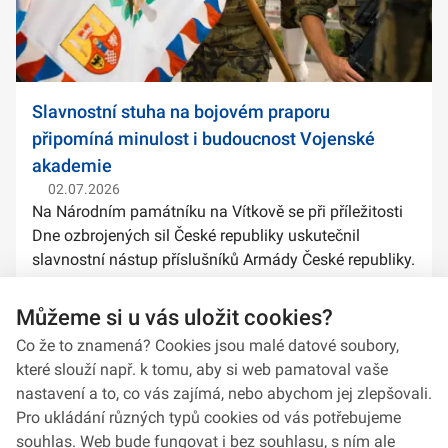
Slavnostní stuha na bojovém praporu
připomíná minulost i budoucnost Vojenské
akademie
02.07.2026
Na Národním památníku na Vítkově se při příležitosti
Dne ozbrojených sil České republiky uskutečnil
slavnostní nástup příslušníků Armády České republiky.
Součástí ceremoniálu bylo také předání slavnostních
stuh na bojové prapory vybranýc...
Můžeme si u vás uložit cookies?
Co že to znamená? Cookies jsou malé datové soubory,
které slouží např. k tomu, aby si web pamatoval vaše
nastavení a to, co vás zajímá, nebo abychom jej zlepšovali.
Pro ukládání různých typů cookies od vás potřebujeme
souhlas. Web bude fungovat i bez souhlasu, s ním ale