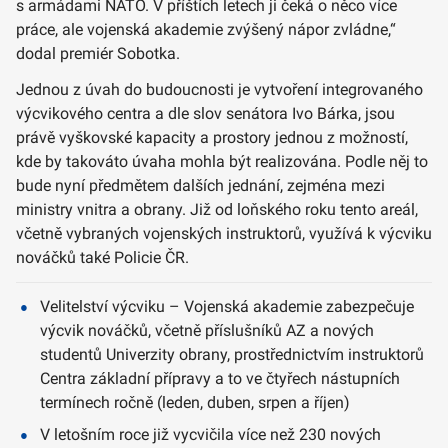
s armádami NATO. V příštích letech ji čeká o něco více
práce, ale vojenská akademie zvýšený nápor zvládne,“
dodal premiér Sobotka.
Jednou z úvah do budoucnosti je vytvoření integrovaného
výcvikového centra a dle slov senátora Ivo Bárka, jsou
právě vyškovské kapacity a prostory jednou z možností,
kde by takováto úvaha mohla být realizována. Podle něj to
bude nyní předmětem dalších jednání, zejména mezi
ministry vnitra a obrany. Již od loňského roku tento areál,
včetně vybraných vojenských instruktorů, využívá k výcviku
nováčků také Policie ČR.
Velitelství výcviku – Vojenská akademie zabezpečuje
výcvik nováčků, včetně příslušníků AZ a nových
studentů Univerzity obrany, prostřednictvím instruktorů
Centra základní přípravy a to ve čtyřech nástupních
termínech ročně (leden, duben, srpen a říjen)
V letošním roce již vycvičila více než 230 nových