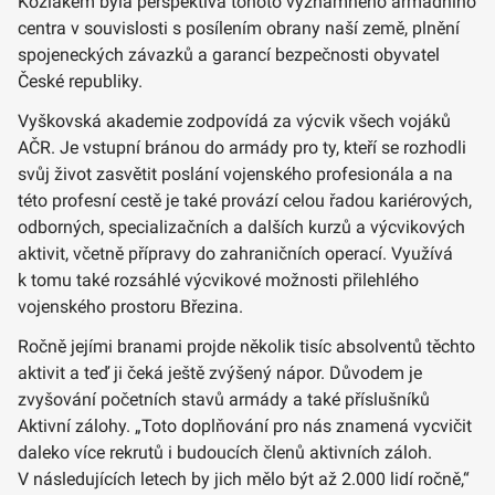
Kožiakem byla perspektiva tohoto významného armádního
centra v souvislosti s posílením obrany naší země, plnění
spojeneckých závazků a garancí bezpečnosti obyvatel
České republiky.
Vyškovská akademie zodpovídá za výcvik všech vojáků
AČR. Je vstupní bránou do armády pro ty, kteří se rozhodli
svůj život zasvětit poslání vojenského profesionála a na
této profesní cestě je také provází celou řadou kariérových,
odborných, specializačních a dalších kurzů a výcvikových
aktivit, včetně přípravy do zahraničních operací. Využívá
k tomu také rozsáhlé výcvikové možnosti přilehlého
vojenského prostoru Březina.
Ročně jejími branami projde několik tisíc absolventů těchto
aktivit a teď ji čeká ještě zvýšený nápor. Důvodem je
zvyšování početních stavů armády a také příslušníků
Aktivní zálohy. „Toto doplňování pro nás znamená vycvičit
daleko více rekrutů i budoucích členů aktivních záloh.
V následujících letech by jich mělo být až 2.000 lidí ročně,“