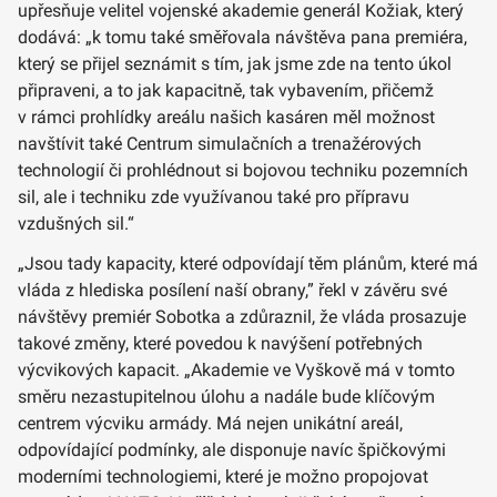
upřesňuje velitel vojenské akademie generál Kožiak, který
dodává: „k tomu také směřovala návštěva pana premiéra,
který se přijel seznámit s tím, jak jsme zde na tento úkol
připraveni, a to jak kapacitně, tak vybavením, přičemž
v rámci prohlídky areálu našich kasáren měl možnost
navštívit také Centrum simulačních a trenažérových
technologií či prohlédnout si bojovou techniku pozemních
sil, ale i techniku zde využívanou také pro přípravu
vzdušných sil.“
„Jsou tady kapacity, které odpovídají těm plánům, které má
vláda z hlediska posílení naší obrany,” řekl v závěru své
návštěvy premiér Sobotka a zdůraznil, že vláda prosazuje
takové změny, které povedou k navýšení potřebných
výcvikových kapacit. „Akademie ve Vyškově má v tomto
směru nezastupitelnou úlohu a nadále bude klíčovým
centrem výcviku armády. Má nejen unikátní areál,
odpovídající podmínky, ale disponuje navíc špičkovými
moderními technologiemi, které je možno propojovat