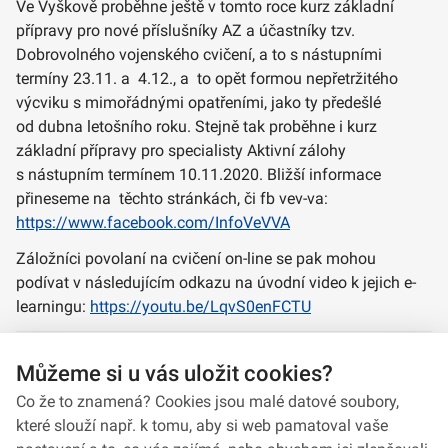
Ve Vyškově proběhne ještě v tomto roce kurz základní
přípravy pro nové příslušníky AZ a účastníky tzv.
Dobrovolného vojenského cvičení, a to s nástupními
termíny 23.11. a 4.12., a to opět formou nepřetržitého
výcviku s mimořádnými opatřeními, jako ty předešlé
od dubna letošního roku. Stejně tak proběhne i kurz
základní přípravy pro specialisty Aktivní zálohy
s nástupním termínem 10.11.2020. Bližší informace
přineseme na těchto stránkách, či fb vev-va:
https://www.facebook.com/InfoVeVVA
Záložníci povolaní na cvičení on-line se pak mohou
podívat v následujícím odkazu na úvodní video k jejich e-
learningu:
https://youtu.be/LqvS0enFCTU
Autor: plukovnice Magdalena Dvořáková, GŠ a kapitánka
Můžeme si u vás uložit cookies?
Monika Nováková, VeV-VA
Co že to znamená? Cookies jsou malé datové soubory,
které slouží např. k tomu, aby si web pamatoval vaše