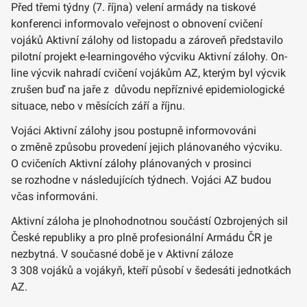
Před třemi týdny (7. října) velení armády na tiskové
konferenci informovalo veřejnost o obnovení cvičení
vojáků Aktivní zálohy od listopadu a zároveň představilo
pilotní projekt e-learningového výcviku Aktivní zálohy. On-
line výcvik nahradí cvičení vojákům AZ, kterým byl výcvik
zrušen buď na jaře z důvodu nepříznivé epidemiologické
situace, nebo v měsících září a říjnu.
Vojáci Aktivní zálohy jsou postupně informovováni
o změně způsobu provedení jejich plánovaného výcviku.
O cvičeních Aktivní zálohy plánovaných v prosinci
se rozhodne v následujících týdnech. Vojáci AZ budou
včas informováni.
Aktivní záloha je plnohodnotnou součástí Ozbrojených sil
České republiky a pro plně profesionální Armádu ČR je
nezbytná. V současné době je v Aktivní záloze
3 308 vojáků a vojákyň, kteří působí v šedesáti jednotkách
AZ.