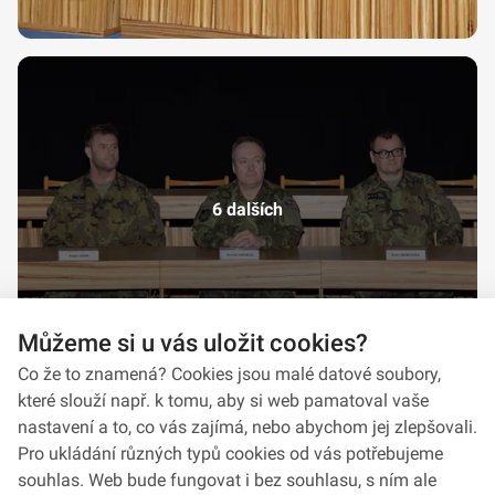
6 dalších
Můžeme si u vás uložit cookies?
Co že to znamená? Cookies jsou malé datové soubory,
které slouží např. k tomu, aby si web pamatoval vaše
nastavení a to, co vás zajímá, nebo abychom jej zlepšovali.
Pro ukládání různých typů cookies od vás potřebujeme
souhlas. Web bude fungovat i bez souhlasu, s ním ale