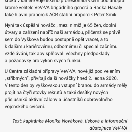
kroku v kariéře vojenského profesionála všem poblahopřál
kromě velitele VeV-VA brigádního generála Radka Hasaly
také hlavní praporčík AČR štábní praporčík Peter Smik.
Nyní tak úspěšní nováčci, mezi nimiž je 65 žen, doplní
útvary a zařízení napříč naší armádou, přičemž se právě
sem do Vyškova budou postupně opět vracet, a to
k dalšímu kariérovému, odbornému či specializačnímu
vzdělávání, tak aby splňovali všechny předpoklady
a požadavky pro výkon svých funkcí.
U Centra základní přípravy VeV-VA, nově již pod velením
„stříbrných“, přivítají další nováčky hned 2. ledna 2020.
V tento den by vyškovskou vstupní branou do armády měly
projít na čtyři stovky rekrutů a také desítky nových
příslušníků aktivní zálohy a účastníků dobrovolného
vojenského cvičení.
Text: kapitánka Monika Nováková, tisková a informační
důstojnice VeV-VA