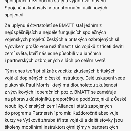
spolupráci mezi oběma státy a vyjadřoval důvěru
Spojeného království v transformační úsilí nových
spojenců.
Za uplynulé čtvrtstoletí se BMATT stal jedním z
nejúspěšnějších a nejdéle fungujících společných
vojenských projektů českých a britských ozbrojených sil.
Výcvikem prošlo více než třináct tisíc vojáků z třiceti devíti
zemí světa, kteří následně působili v aliančních
i partnerských ozbrojených silách po celém světě.
Tým dnes tvoří přibližně dvacítka zkušených britských
vojáků doplněných o české instruktory. Celé uskupení vede
plukovník Paul Morris, který má dlouholetou zkušenost
z výcvikových i operačních pozic. BMATT se zaměřuje
na přípravu důstojníků, praporčíků a poddůstojníků z České
republiky, členských zemí Aliance i států zapojených
do programu Partnerství pro mír. Každoročně absolvuje
kurzy ve Vyškově zhruba tři sta vojáků a další stovky jsou
školeny mobilními instruktorskými týmy v partnerských