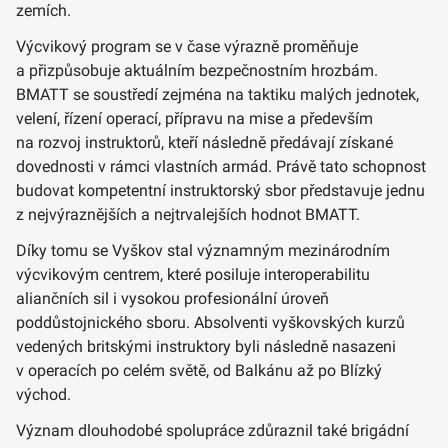
zemích.
Výcvikový program se v čase výrazně proměňuje
a přizpůsobuje aktuálním bezpečnostním hrozbám.
BMATT se soustředí zejména na taktiku malých jednotek,
velení, řízení operací, přípravu na mise a především
na rozvoj instruktorů, kteří následně předávají získané
dovednosti v rámci vlastních armád. Právě tato schopnost
budovat kompetentní instruktorský sbor představuje jednu
z nejvýraznějších a nejtrvalejších hodnot BMATT.
Díky tomu se Vyškov stal významným mezinárodním
výcvikovým centrem, které posiluje interoperabilitu
aliančních sil i vysokou profesionální úroveň
poddůstojnického sboru. Absolventi vyškovských kurzů
vedených britskými instruktory byli následně nasazeni
v operacích po celém světě, od Balkánu až po Blízký
východ.
Význam dlouhodobé spolupráce zdůraznil také brigádní