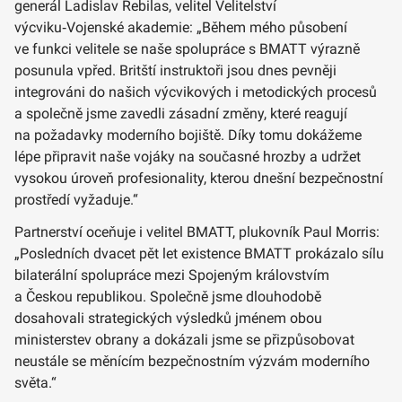
generál Ladislav Rebilas, velitel Velitelství
výcviku‑Vojenské akademie: „Během mého působení
ve funkci velitele se naše spolupráce s BMATT výrazně
posunula vpřed. Britští instruktoři jsou dnes pevněji
integrováni do našich výcvikových i metodických procesů
a společně jsme zavedli zásadní změny, které reagují
na požadavky moderního bojiště. Díky tomu dokážeme
lépe připravit naše vojáky na současné hrozby a udržet
vysokou úroveň profesionality, kterou dnešní bezpečnostní
prostředí vyžaduje.“
Partnerství oceňuje i velitel BMATT, plukovník Paul Morris:
„Posledních dvacet pět let existence BMATT prokázalo sílu
bilaterální spolupráce mezi Spojeným královstvím
a Českou republikou. Společně jsme dlouhodobě
dosahovali strategických výsledků jménem obou
ministerstev obrany a dokázali jsme se přizpůsobovat
neustále se měnícím bezpečnostním výzvám moderního
světa.“