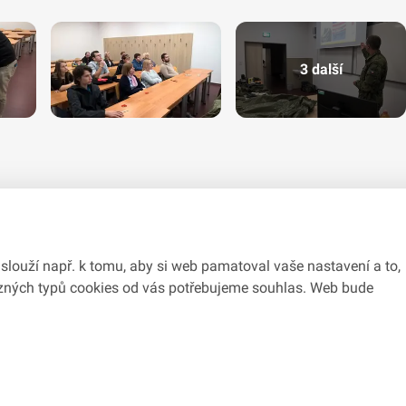
3 další
slouží např. k tomu, aby si web pamatoval vaše nastavení a to,
různých typů cookies od vás potřebujeme souhlas. Web bude
du se zákonem č.
106/1999
Sb., o svobodném přístupu k informacím.