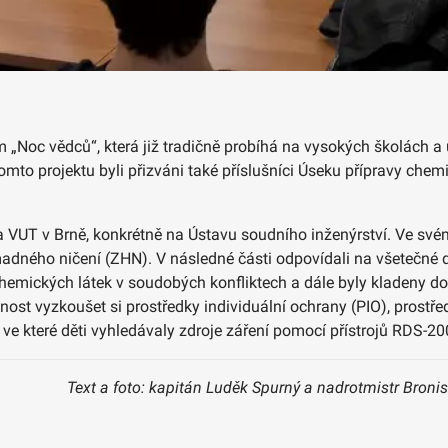
 „Noc vědců“, která již tradičně probíhá na vysokých školách a u
 tomto projektu byli přizváni také příslušníci Úseku přípravy che
i na VUT v Brně, konkrétně na Ústavu soudního inženýrství. Ve s
romadného ničení (ZHN). V následné části odpovídali na všetečné
chemických látek v soudobých konfliktech a dále byly kladeny d
žnost vyzkoušet si prostředky individuální ochrany (PIO), prostř
 ve které děti vyhledávaly zdroje záření pomocí přístrojů RDS-20
Text a foto: kapitán Luděk Spurný a nadrotmistr Broni