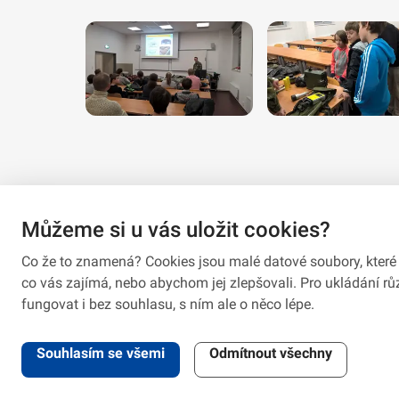
Můžeme si u vás uložit cookies?
Co že to znamená? Cookies jsou malé datové soubory, které 
co vás zajímá, nebo abychom jej zlepšovali. Pro ukládání 
fungovat i bez souhlasu, s ním ale o něco lépe.
2026 © VeV-VA Vyškov • Informace jsou poskytovány v soula
Souhlasím se všemi
Odmítnout všechny