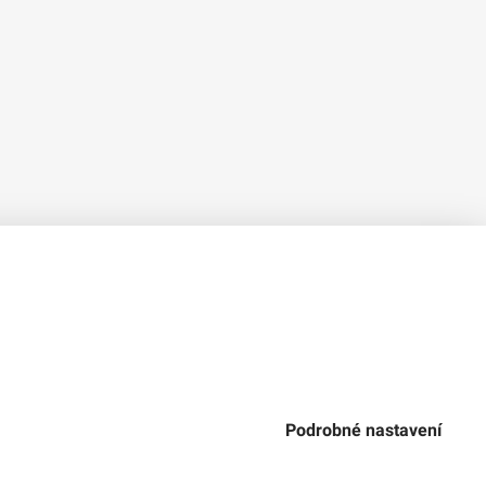
Verze 1.2.2
Použitý
Design Systém
4.6.3
Podrobné nastavení