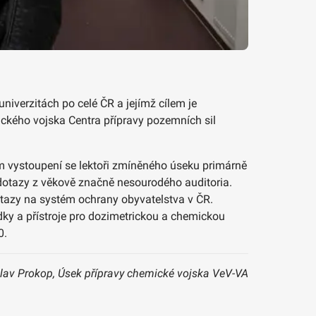
niverzitách po celé ČR a jejímž cílem je
mického vojska Centra přípravy pozemních sil
vém vystoupení se lektoři zmíněného úseku primárně
 dotazy z věkově značně nesourodého auditoria.
otazy na systém ochrany obyvatelstva v ČR.
edky a přístroje pro dozimetrickou a chemickou
0.
slav Prokop, Úsek přípravy chemické vojska VeV-VA