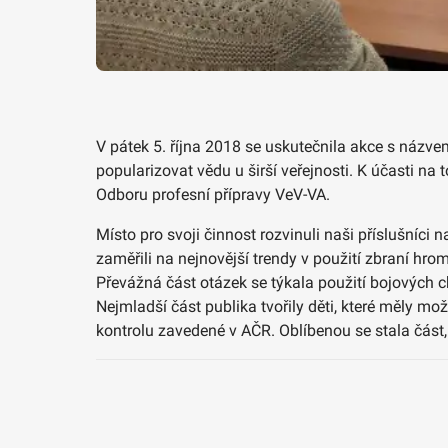
V pátek 5. října 2018 se uskutečnila akce s názvem
popularizovat vědu u širší veřejnosti. K účasti na
Odboru profesní přípravy VeV-VA.
Místo pro svoji činnost rozvinuli naši příslušníc
zaměřili na nejnovější trendy v použití zbraní h
Převážná část otázek se týkala použití bojových 
Nejmladší část publika tvořily děti, které měly mo
kontrolu zavedené v AČR. Oblíbenou se stala část,