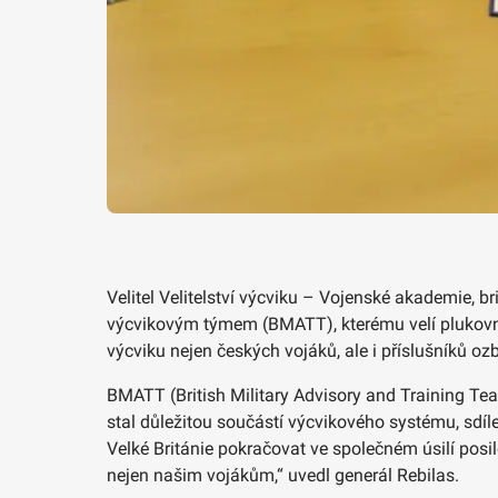
Velitel Velitelství výcviku – Vojenské akademie, 
výcvikovým týmem (BMATT), kterému velí plukovník
výcviku nejen českých vojáků, ale i příslušníků oz
BMATT (British Military Advisory and Training Te
stal důležitou součástí výcvikového systému, sdíl
Velké Británie pokračovat ve společném úsilí pos
nejen našim vojákům,“ uvedl generál Rebilas.