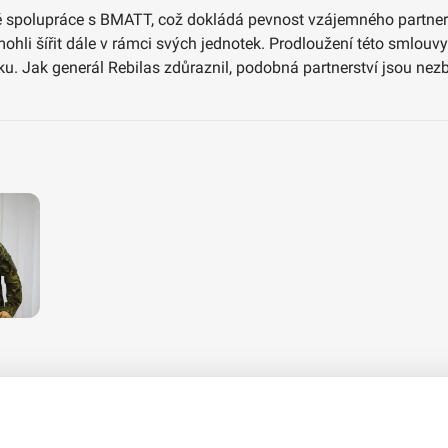
vé spolupráce s BMATT, což dokládá pevnost vzájemného partners
i mohli šířit dále v rámci svých jednotek. Prodloužení této sml
. Jak generál Rebilas zdůraznil, podobná partnerství jsou nezby