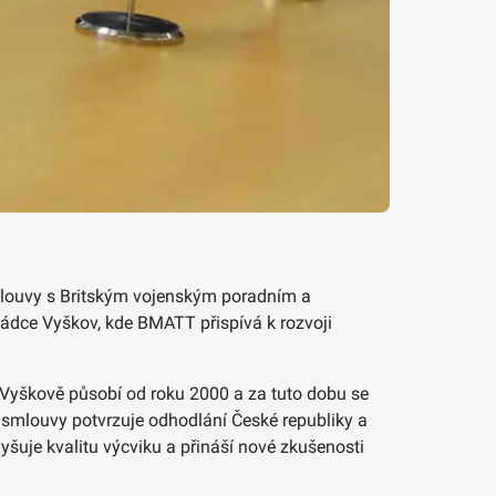
 smlouvy s Britským vojenským poradním a
ádce Vyškov, kde BMATT přispívá k rozvoji
e Vyškově působí od roku 2000 a za tuto dobu se
í smlouvy potvrzuje odhodlání České republiky a
šuje kvalitu výcviku a přináší nové zkušenosti