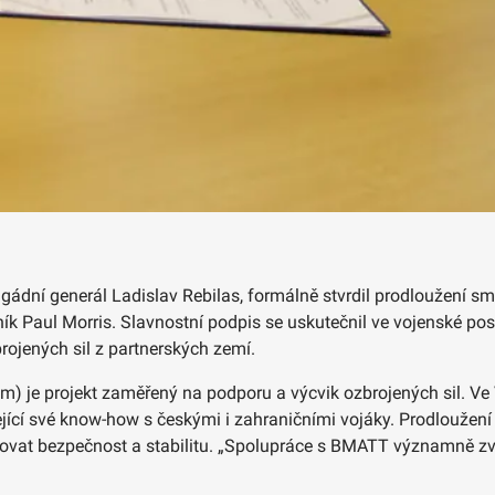
brigádní generál Ladislav Rebilas, formálně stvrdil prodloužení
 Paul Morris. Slavnostní podpis se uskutečnil ve vojenské pos
brojených sil z partnerských zemí.
am) je projekt zaměřený na podporu a výcvik ozbrojených sil. V
ející své know-how s českými i zahraničními vojáky. Prodloužen
ilovat bezpečnost a stabilitu. „Spolupráce s BMATT významně zvy