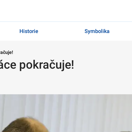
Historie
Symbolika
račuje!
ráce pokračuje!