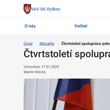
VeV-VA Vyškov
O nás
Velitel
Úvod
Aktuality
Čtvrtstoletí spolupráce pok
Čtvrtstoletí spolup
Vytvořeno 17.01.2025
Martin Kresta