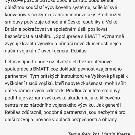
Vyškově působí od roku 2000 a za tuto dobu se stal
důležitou součástí výcvikového systému, sdílející své
know-how s českými i zahraničními vojáky. Prodloužení
smlouvy potvrzuje odhodlání České republiky a Velké
Británie pokračovat ve společném úsilí posilovat
bezpečnost a stabilitu. „Spolupráce s BMATT významně
zvyšuje kvalitu výcviku a přináší nové zkušenosti nejen
našim vojákům,“ uvedl generál Rebilas.
Letos v říjnu to bude už čtvrtstoletí bezproblémové
spolupráce s BMATT, což dokládá pevnost vzájemného
partnerství. Tým britských instruktorů ve Vyškově přispěl k
vyškolení tisíců vojáků, kteří nabyté zkušenosti mohli šířit
dále v rámci svých jednotek. Prodloužení této smlouvy
podtrhuje význam vyškovské akademie jako klíčového
centra mezinárodního vojenského výcviku. Jak generál
Rebilas zdůraznil, podobná partnerství jsou nezbytná pro
další rozvoj a inovace v oblasti bezpečnosti a obrany.
Text a foto: kpt. Martin Kresta