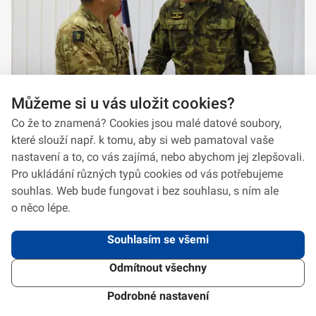
Můžeme si u vás uložit cookies?
Co že to znamená? Cookies jsou malé datové soubory,
které slouží např. k tomu, aby si web pamatoval vaše
nastavení a to, co vás zajímá, nebo abychom jej zlepšovali.
Pro ukládání různých typů cookies od vás potřebujeme
souhlas. Web bude fungovat i bez souhlasu, s ním ale
o něco lépe.
Souhlasím se všemi
Odmítnout všechny
2026 © VeV-VA Vyškov • Informace jsou poskytovány v souladu se zákonem
č.
106/1999
Sb., o svobodném přístupu k informacím.
Verze 1.2.2
Použitý
Design Systém
4.6.3
Podrobné nastavení