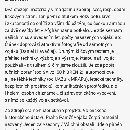
Dva stěžejní materiály v magazínu zabírají šest, resp. sedm
tiskových stran. Ten první s titulkem Roky potu, krve
i zkušeností se ohlíží za vším důležitým, co českou armádu
za dvě desítky let v Afghánistánu potkalo. Je zde seznam
našich misí, s uvedením let, počty nasazených vojáků atd.
Článek doprovází atraktivní fotografie od samotných
vojáků (Daniel Hlaváč aj). Druhým klíčovým textem je
přehled techniky, výzbroje a výstroje, kterou naši vojáci
používali - s titulkem S čím jsme sloužili. Je zde popis
ručních zbraní (od SA vz. 58 k BREN 2), automobilové
a jiné těžké techniky (od UAZu k MRAPu), letecké techniky,
bezpilotních prostředků, komunikačních prostředků, ale
i helem, osobních známek, či zdravotnického vybavení,
s nímž se každý voják setkával.
Ze zdrojů orálně-historického projektu Vojenského
historického ústavu Praha Paměť vojáka čerpá materiál
nazvaný Jeden za všechny / Všichni obstáli. Jde o příběh