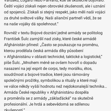
Vardaku, Lógaru nebo Parvánu, kde se skutečně bojovalo.
Čeští vojáci získali nejen obrovské zkušenosti, ale i uznání
od spojenců. Získali si stejný respekt, jako měli naši vojáci
za druhé světové války. Naši alianční partneři vědí, že se
na naše vojáky dá spolehnout.“
Rovněž v textu Bojové dozrání jedné armády se politolog
František Šulc zamýšlí nad zisky, které české armádě
Afghánistán přinesl: „Často se poukazuje na proměnu,
kterou prodělala česká armáda díky působení
v Afghánistánu v oblasti technické, taktické a logistické,“
píše Šulc. „Mnohem méně se ovšem hovoří o dopadu
nasazení na její esprit de corps, tedy morálku, étos,
soudržnost a bojové tradice, které jsou rámovány
společnými prožitky, symbolikou a rituály a které mají
ve válce někdy vyšší hodnotu než nejdokonalejší technika…
Armáda České republiky v Afghánistánu dospěla
a proměnila se z armády „záklaďácké“ na skutečně
profesionální. Je hrdá a sebevědomá se sdílenou
zkušeností.“