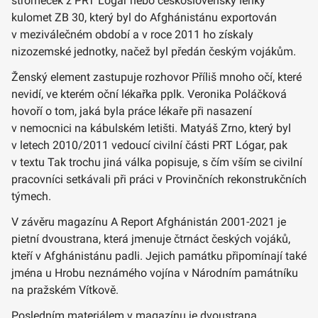
stromeček z PRT Lógar nebo československý lehký
kulomet ZB 30, který byl do Afghánistánu exportován
v meziválečném období a v roce 2011 ho získaly
nizozemské jednotky, načež byl předán českým vojákům.
Ženský element zastupuje rozhovor Příliš mnoho očí, které
nevidí, ve kterém oční lékařka pplk. Veronika Poláčková
hovoří o tom, jaká byla práce lékaře při nasazení
v nemocnici na kábulském letišti. Matyáš Zrno, který byl
v letech 2010/2011 vedoucí civilní části PRT Lógar, pak
v textu Tak trochu jiná válka popisuje, s čím vším se civilní
pracovníci setkávali při práci v Provinčních rekonstrukčních
týmech.
V závěru magazínu A Report Afghánistán 2001-2021 je
pietní dvoustrana, která jmenuje čtrnáct českých vojáků,
kteří v Afghánistánu padli. Jejich památku připomínají také
jména u Hrobu neznámého vojína v Národním památníku
na pražském Vítkově.
Posledním materiálem v magazínu je dvoustrana