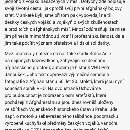
jednoho z vojáků nasazených v misi. Dotyčný zde popisuje
svoji životní cestu i jak prožil svůj první afghánský bojový
střet. V anketě Byli jsme při tom pak vypovídají na tři
desítky českých vojáků a vojákyň o svých zkušenostech
a prožitcích z afghánských misí. Mnozí zdůrazňují, že mise
jim přinesla mimořádnou životní i profesní zkušenost, dala
jim také pocítit význam přátelství a lidské solidarity.
Mezi materiály nalezne čtenář také studii Srdce Asie
na dějinných křižovatkách, zabývající se dějinami
afghánského prostoru; autorem je historik VHÚ Petr
Janoušek. Jeho text doprovází výjimečné černobílé
fotografie z Afghánistánu 60. let 20. století, které jsou nyní
součástí sbírek VHÚ. Na dvoustraně Uchováme
pro budoucnost je zobrazeno osm artefaktů, které
pocházejí z Afghánistánu a jsou dnes rovněž uloženy
ve sbírkách Vojenského historického ústavu Praha. Jde
např. o motorku sebevražedného tálibánce, podomácku
vyrobené kuchyňské předměty českých vojáků, vánoční