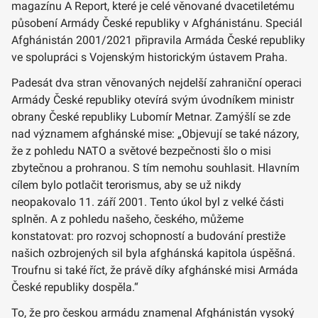
magazínu A Report, které je celé věnované dvacetiletému
působení Armády České republiky v Afghánistánu. Speciál
Afghánistán 2001/2021 připravila Armáda České republiky
ve spolupráci s Vojenským historickým ústavem Praha.
Padesát dva stran věnovaných nejdelší zahraniční operaci
Armády České republiky otevírá svým úvodníkem ministr
obrany České republiky Lubomír Metnar. Zamýšlí se zde
nad významem afghánské mise: „Objevují se také názory,
že z pohledu NATO a světové bezpečnosti šlo o misi
zbytečnou a prohranou. S tím nemohu souhlasit. Hlavním
cílem bylo potlačit terorismus, aby se už nikdy
neopakovalo 11. září 2001. Tento úkol byl z velké části
splněn. A z pohledu našeho, českého, můžeme
konstatovat: pro rozvoj schopností a budování prestiže
našich ozbrojených sil byla afghánská kapitola úspěšná.
Troufnu si také říct, že právě díky afghánské misi Armáda
České republiky dospěla.“
To, že pro českou armádu znamenal Afghánistán vysoký