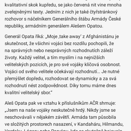
kvalitativní skok kupředu, se jako červená nit vine mnoha
zveřejněnými texty. Jedním z nich je také čtyřstránkový
rozhovor s náčelníkem Generálního štábu Armády České
republiky, armádním generálem Alešem Opatou.
Generál Opata říká: „Moje ‚take away‘ z Afghánistánu je
skutečnost, že všichni vojáci bez rozdílu pochopili, že
na správných nebo nesprávných rozhodnutích záleží
životy. Každý velitel, a tím myslím i na nejnižších
velitelských pozicích, je pro své vojáky klíčová osobnost.
Vojáci od svého velitele očekávají rozhodnutí… Je nutné
přemýšlet dopředu, rozhodovat se dynamicky a za svá
rozhodnutí nést zodpovědnost. Díky tomu máme dnes
kvalitní velitelský sbor.“
Aleš Opata pak ve vztahu k příslušníkům AČR shrnuje:
„Jsem na naše vojáky neskutečně hrdý. Nikdy jsme se
neschovávali v nějakém závětří. Armáda tam působila
ve složitých prostorech nasazení, v Kandaháru, Hilmandu,