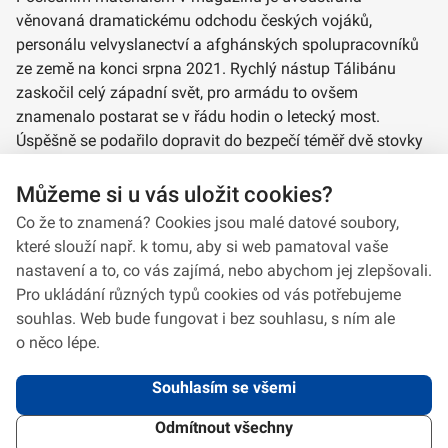
věnovaná dramatickému odchodu českých vojáků,
personálu velvyslanectví a afghánských spolupracovníků
ze země na konci srpna 2021. Rychlý nástup Tálibánu
zaskočil celý západní svět, pro armádu to ovšem
znamenalo postarat se v řádu hodin o letecký most.
Úspěšně se podařilo dopravit do bezpečí téměř dvě stovky
lidí.
Můžeme si u vás uložit cookies?
Autor: Andrej Halada, VHÚ
Co že to znamená? Cookies jsou malé datové soubory,
které slouží např. k tomu, aby si web pamatoval vaše
nastavení a to, co vás zajímá, nebo abychom jej zlepšovali.
Pro ukládání různých typů cookies od vás potřebujeme
souhlas. Web bude fungovat i bez souhlasu, s ním ale
o něco lépe.
Souhlasím se všemi
Odmítnout všechny
2026 © VeV-VA Vyškov • Informace jsou poskytovány v souladu se zákonem
č.
106/1999
Sb., o svobodném přístupu k informacím.