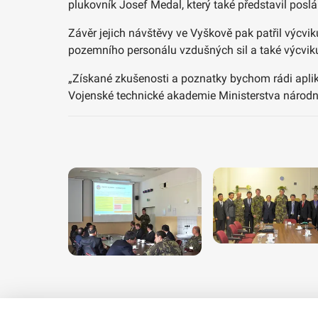
plukovník Josef Medal, který také představil posl
Závěr jejich návštěvy ve Vyškově pak patřil výcvik
pozemního personálu vzdušných sil a také výcviku
„Získané zkušenosti a poznatky bychom rádi aplik
Vojenské technické akademie Ministerstva národní