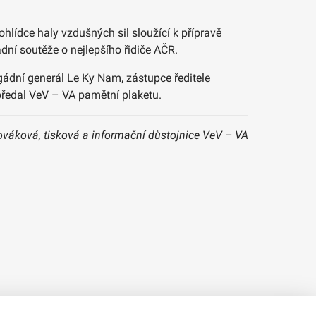
ohlídce haly vzdušných sil sloužící k přípravě
ní soutěže o nejlepšího řidiče AČR.
gádní generál Le Ky Nam, zástupce ředitele
předal VeV – VA pamětní plaketu.
ováková, tisková a informační důstojnice VeV – VA