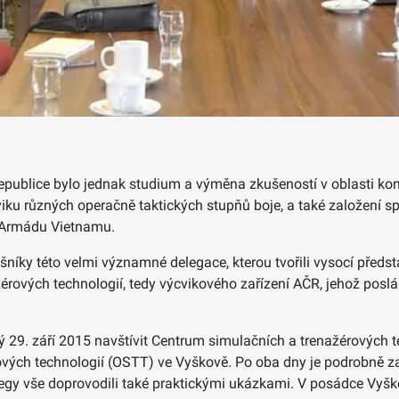
epublice bylo jednak studium a výměna zkušeností v oblasti kons
viku různých operačně taktických stupňů boje, a také založení s
 Armádu Vietnamu.
ušníky této velmi významné delegace, kterou tvořili vysocí předs
érových technologií, tedy výcvikového zařízení AČR, jehož poslá
rý 29. září 2015 navštívit Centrum simulačních a trenažérových t
ových technologií (OSTT) ve Vyškově. Po oba dny je podrobně zas
 vše doprovodili také praktickými ukázkami. V posádce Vyškov j