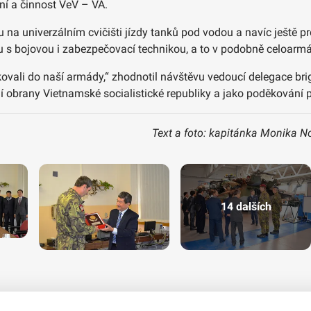
ání a činnost VeV – VA.
u na univerzálním cvičišti jízdy tanků pod vodou a navíc ještě pr
 s bojovou i zabezpečovací technikou, a to v podobně celoarmád
ovali do naší armády,“ zhodnotil návštěvu vedoucí delegace bri
 obrany Vietnamské socialistické republiky a jako poděkování 
Text a foto: kapitánka Monika N
14 dalších