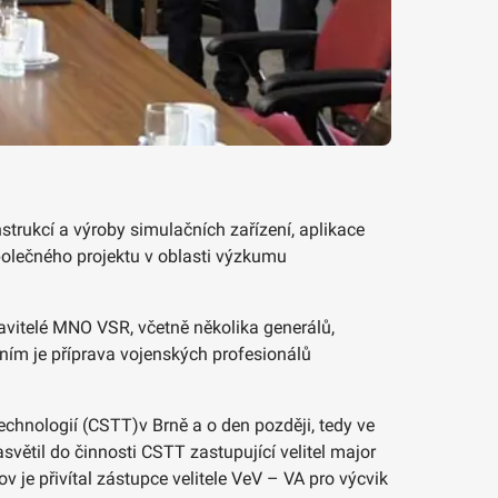
trukcí a výroby simulačních zařízení, aplikace
polečného projektu v oblasti výzkumu
tavitelé MNO VSR, včetně několika generálů,
ním je příprava vojenských profesionálů
echnologií (CSTT)v Brně a o den později, tedy ve
větil do činnosti CSTT zastupující velitel major
e přivítal zástupce velitele VeV – VA pro výcvik