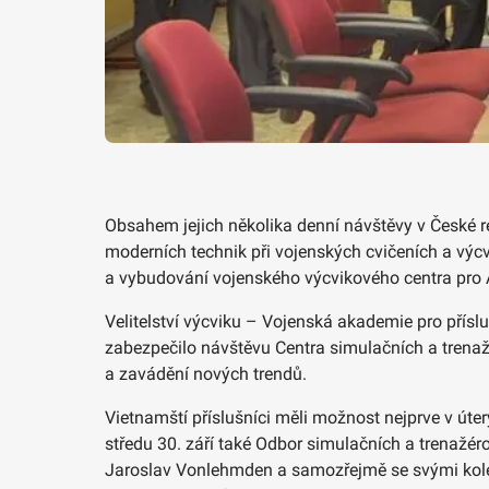
Obsahem jejich několika denní návštěvy v České r
moderních technik při vojenských cvičeních a výc
a vybudování vojenského výcvikového centra pro
Velitelství výcviku – Vojenská akademie pro přísl
zabezpečilo návštěvu Centra simulačních a trenaž
a zavádění nových trendů.
Vietnamští příslušníci měli možnost nejprve v úte
středu 30. září také Odbor simulačních a trenažér
Jaroslav Vonlehmden a samozřejmě se svými kolegy