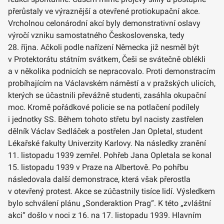
přerůstaly ve výraznější a otevřené protiokupační akce.
Vrcholnou celonárodní akcí byly demonstrativní oslavy
výročí vzniku samostatného Československa, tedy
28. října. Ačkoli podle nařízení Německa již nesměl být
v Protektorátu státním svátkem, Češi se svátečně oblékli
a v několika podnicích se nepracovalo. Proti demonstracím
probíhajícím na Václavském náměstí a v pražských ulicích,
kterých se účastnili převážně studenti, zasáhla okupační
moc. Kromě pořádkové policie se na potlačení podílely
i jednotky SS. Během tohoto střetu byl nacisty zastřelen
dělník Václav Sedláček a postřelen Jan Opletal, student
Lékařské fakulty Univerzity Karlovy. Na následky zranění
11. listopadu 1939 zemřel. Pohřeb Jana Opletala se konal
15. listopadu 1939 v Praze na Albertově. Po pohřbu
následovala další demonstrace, která však přerostla
v otevřený protest. Akce se zúčastnily tisíce lidí. Výsledkem
bylo schválení plánu „Sonderaktion Prag“. K této „zvláštní
akci“ došlo v noci z 16. na 17. listopadu 1939. Hlavním