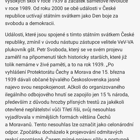
vysokých škol v roce 1939 a začátek sametové revoluce
v roce 1989. Od roku 2000 se obě události v České
republice uctívají státním svátkem jako Den boje za
svobodu a demokracii.
Události, které jsou spojené s tímto státním svátkem České
republiky, zmínil v úvodu nástupu zástupce velitele VeV-VA
plukovník gšt. Petr Svoboda, který se ve svém projevu
zaměřil na připomenutí těch historicky starších, které již
tolik nemáme v živé paměti, a to na rok 1939. „Po
vyhlášení Protektorátu Čechy a Morava dne 15. března
1939 dávali občané bývalého Československa jasně
najevo svou nespokojenost. Ačkoli do organizovaného
ilegálního odbojového hnutí se zapojilo jen 15 % národa,
především z důvodu hrozby přísných trestů za jakékoli
otevřené nepřátelství vůči Třetí říši, svůj nesouhlas
vyjadřovala v mírnějších formách většina Čechů
a Moravanů. Tento nesouhlas lze označit jako celonárodní
odpor. Zpočátku docházelo k projevování odmítavých
reakcí spontánně. Časem mírné projevy sílily a postupně