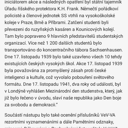
iniciátorem akce a následných opatření byl státní tajemník
Úřadu říšského protektora K.H. Frank. Němečtí pořádkoví
policisté a členové jednotek SS vtrhli na vysokoškolské
koleje v Praze, Brně a Příbrami. Zatčení studenti byli
převezeni do ruzyňských kasáren a Kounicových kolejí.
Tam bylo popraveno 9 hlavních představitelů studentských
organizací. Více než 1 200 dalších studentů bylo
transportováno do koncentračního tábora Sachsenhausen.
Dne 17. listopadu 1939 bylo také uzavřeno všech 10 tehdy
existujících českých vysokých škol. Akce 17. listopad 1939
byla považována za promyšlený zásah proti české
inteligenci a kultuře, což vyvolalo pobouření světového
formátu. Dne 17. listopadu 1941, dva roky od události, byl
v Londýně vyhlášen Mezinárodní den studenstva, který, jak
již bylo řečeno v úvodu, slaví naše republika jako Den boje
za svobodu a demokracii.“
Součástí nástupu bylo také ocenění příslušníků VeV-VA
rezortními vyznamenáními a dále Pamětními odznaky,