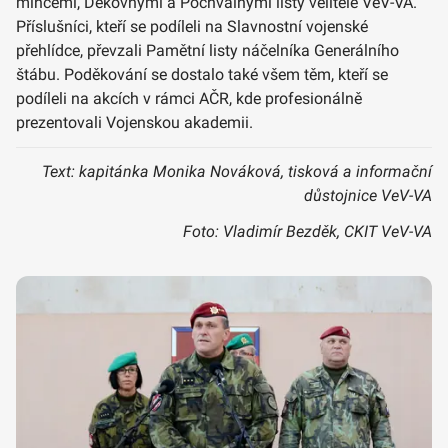
mincemi, Děkovnými a Pochvalnými listy velitele VeV-VA.
Příslušníci, kteří se podíleli na Slavnostní vojenské
přehlídce, převzali Pamětní listy náčelníka Generálního
štábu. Poděkování se dostalo také všem těm, kteří se
podíleli na akcích v rámci AČR, kde profesionálně
prezentovali Vojenskou akademii.
Text: kapitánka Monika Nováková, tisková a informační
důstojnice VeV-VA
Foto: Vladimír Bezděk, CKIT VeV-VA