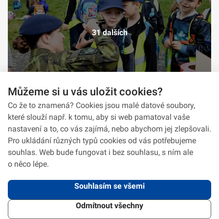
31 dalších
Můžeme si u vás uložit cookies?
Co že to znamená? Cookies jsou malé datové soubory,
které slouží např. k tomu, aby si web pamatoval vaše
nastavení a to, co vás zajímá, nebo abychom jej zlepšovali.
Pro ukládání různých typů cookies od vás potřebujeme
souhlas. Web bude fungovat i bez souhlasu, s ním ale
o něco lépe.
Souhlasím se všemi
Odmítnout všechny
2026 © VeV-VA Vyškov • Informace jsou poskytovány v souladu se zákonem
č.
106/1999
Sb., o svobodném přístupu k informacím.