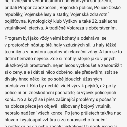
nejrůznějšími vědomostními i pohybovými soutěžemi,
přidali Prapor zabezpečení, Vojenská policie, Policie České
republiky, Vojenské lesy a statky, Vojenská zdravotní
pojišťovna, Kynologický klub Vyškov a také 22. základna
vrtulníkové letectva. A tradičně Volareza s občerstvením.
Program byl jako vždy velmi bohatý a odehrával se
v prostorách nástupiště, haly vzdušných sil, u haly těžké
techniky a v prostoru sportovně relaxační zóny. A tam se to
dětmi hemžilo nejvíce. Zde si mohly, stejně jako v jiných
ukázkových prostorech, nejen lecos vyzkoušet a zasoutěžit
si o ceny, ale i dát si něco dobrého, ale především, stát se
diváky hned několika po sobě jdoucích úžasných
představení. Kdo by nechtěl vidět výcvik pejsků, až po ty
policejní při zneškodnění pachatele, či výcvik policejních
koní… No a když se i přes začínající problémy s počasím
na obloze přece jen objevil i slibovaný bojový vrtulník,
nebralo nadšení všech konce. Po jeho průletech takřka nad
hlavami vystoupal vzhůru a za obrovského fandění
a potlesku pak z něho začali vyskakovat ti nejzkušenější