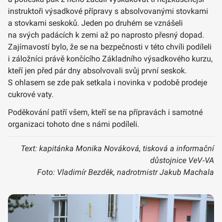
instruktoři výsadkové přípravy s absolvovanými stovkami
a stovkami seskoků. Jeden po druhém se vznášeli
na svých padácích k zemi až po naprosto přesný dopad.
Zajímavostí bylo, že se na bezpečnosti v této chvíli podíleli
i záložníci právě končícího Základního výsadkového kurzu,
kteří jen před pár dny absolvovali svůj první seskok.
S ohlasem se zde pak setkala i novinka v podobě prodeje
cukrové vaty.
Poděkování patří všem, kteří se na přípravách i samotné
organizaci tohoto dne s námi podíleli.
Text: kapitánka Monika Nováková, tisková a informační
důstojnice VeV‑VA
Foto: Vladimír Bezděk, nadrotmistr Jakub Machala