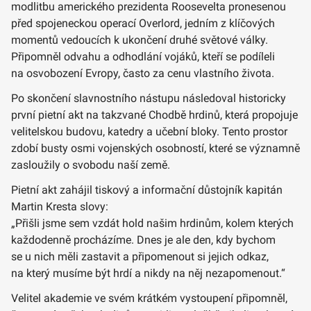
modlitbu amerického prezidenta Roosevelta pronesenou
před spojeneckou operací Overlord, jedním z klíčových
momentů vedoucích k ukončení druhé světové války.
Připomněl odvahu a odhodlání vojáků, kteří se podíleli
na osvobození Evropy, často za cenu vlastního života.
Po skončení slavnostního nástupu následoval historicky
první pietní akt na takzvané Chodbě hrdinů, která propojuje
velitelskou budovu, katedry a učební bloky. Tento prostor
zdobí busty osmi vojenských osobností, které se významně
zasloužily o svobodu naší země.
Pietní akt zahájil tiskový a informační důstojník kapitán
Martin Kresta slovy:
„Přišli jsme sem vzdát hold našim hrdinům, kolem kterých
každodenně procházíme. Dnes je ale den, kdy bychom
se u nich měli zastavit a připomenout si jejich odkaz,
na který musíme být hrdí a nikdy na něj nezapomenout.“
Velitel akademie ve svém krátkém vystoupení připomněl,