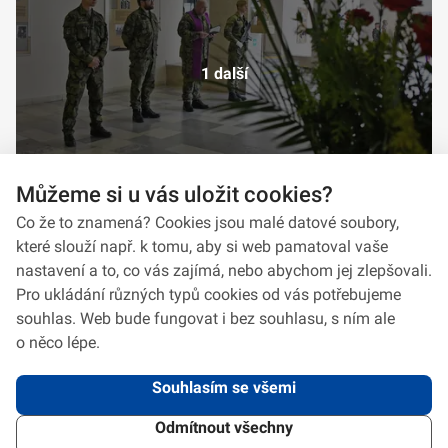
1 další
Můžeme si u vás uložit cookies?
Co že to znamená? Cookies jsou malé datové soubory,
které slouží např. k tomu, aby si web pamatoval vaše
nastavení a to, co vás zajímá, nebo abychom jej zlepšovali.
Pro ukládání různých typů cookies od vás potřebujeme
souhlas. Web bude fungovat i bez souhlasu, s ním ale
o něco lépe.
Souhlasím se všemi
Odmítnout všechny
2026 © VeV-VA Vyškov • Informace jsou poskytovány v souladu se zákonem
č.
106/1999
Sb., o svobodném přístupu k informacím.