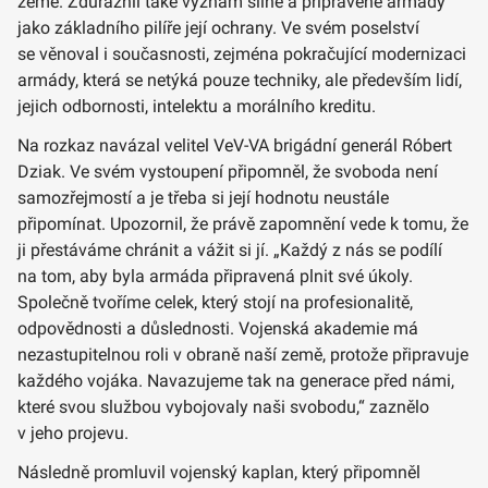
země. Zdůraznil také význam silné a připravené armády
jako základního pilíře její ochrany. Ve svém poselství
se věnoval i současnosti, zejména pokračující modernizaci
armády, která se netýká pouze techniky, ale především lidí,
jejich odbornosti, intelektu a morálního kreditu.
Na rozkaz navázal velitel VeV-VA brigádní generál Róbert
Dziak. Ve svém vystoupení připomněl, že svoboda není
samozřejmostí a je třeba si její hodnotu neustále
připomínat. Upozornil, že právě zapomnění vede k tomu, že
ji přestáváme chránit a vážit si jí. „Každý z nás se podílí
na tom, aby byla armáda připravená plnit své úkoly.
Společně tvoříme celek, který stojí na profesionalitě,
odpovědnosti a důslednosti. Vojenská akademie má
nezastupitelnou roli v obraně naší země, protože připravuje
každého vojáka. Navazujeme tak na generace před námi,
které svou službou vybojovaly naši svobodu,“ zaznělo
v jeho projevu.
Následně promluvil vojenský kaplan, který připomněl