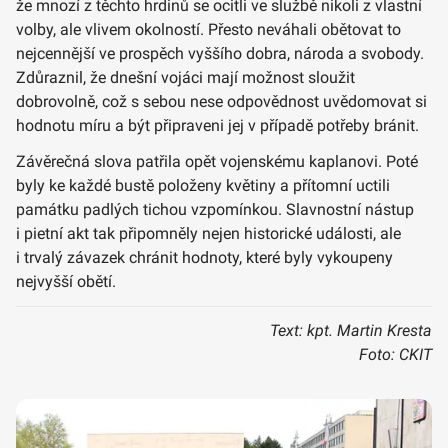
že mnozí z těchto hrdinů se ocitli ve službě nikoli z vlastní
volby, ale vlivem okolností. Přesto neváhali obětovat to
nejcennější ve prospěch vyššího dobra, národa a svobody.
Zdůraznil, že dnešní vojáci mají možnost sloužit
dobrovolně, což s sebou nese odpovědnost uvědomovat si
hodnotu míru a být připraveni jej v případě potřeby bránit.
Závěrečná slova patřila opět vojenskému kaplanovi. Poté
byly ke každé bustě položeny květiny a přítomní uctili
památku padlých tichou vzpomínkou. Slavnostní nástup
i pietní akt tak připomněly nejen historické události, ale
i trvalý závazek chránit hodnoty, které byly vykoupeny
nejvyšší obětí.
Text: kpt. Martin Kresta
Foto: CKIT