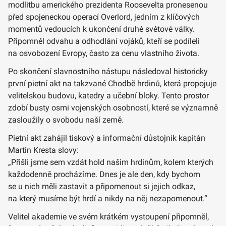
modlitbu amerického prezidenta Roosevelta pronesenou
před spojeneckou operací Overlord, jedním z klíčových
momentů vedoucích k ukončení druhé světové války.
Připomněl odvahu a odhodlání vojáků, kteří se podíleli
na osvobození Evropy, často za cenu vlastního života.
Po skončení slavnostního nástupu následoval historicky
první pietní akt na takzvané Chodbě hrdinů, která propojuje
velitelskou budovu, katedry a učební bloky. Tento prostor
zdobí busty osmi vojenských osobností, které se významně
zasloužily o svobodu naší země.
Pietní akt zahájil tiskový a informační důstojník kapitán
Martin Kresta slovy:
„Přišli jsme sem vzdát hold našim hrdinům, kolem kterých
každodenně procházíme. Dnes je ale den, kdy bychom
se u nich měli zastavit a připomenout si jejich odkaz,
na který musíme být hrdí a nikdy na něj nezapomenout.“
Velitel akademie ve svém krátkém vystoupení připomněl,