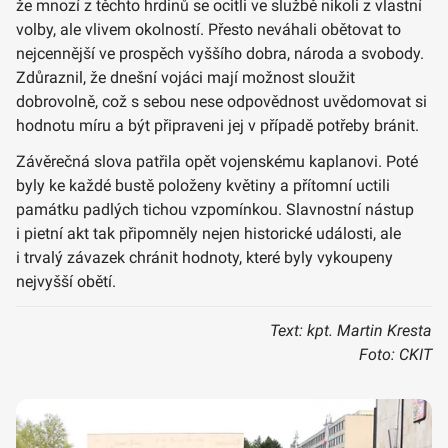
že mnozí z těchto hrdinů se ocitli ve službě nikoli z vlastní
volby, ale vlivem okolností. Přesto neváhali obětovat to
nejcennější ve prospěch vyššího dobra, národa a svobody.
Zdůraznil, že dnešní vojáci mají možnost sloužit
dobrovolně, což s sebou nese odpovědnost uvědomovat si
hodnotu míru a být připraveni jej v případě potřeby bránit.
Závěrečná slova patřila opět vojenskému kaplanovi. Poté
byly ke každé bustě položeny květiny a přítomní uctili
památku padlých tichou vzpomínkou. Slavnostní nástup
i pietní akt tak připomněly nejen historické události, ale
i trvalý závazek chránit hodnoty, které byly vykoupeny
nejvyšší obětí.
Text: kpt. Martin Kresta
Foto: CKIT