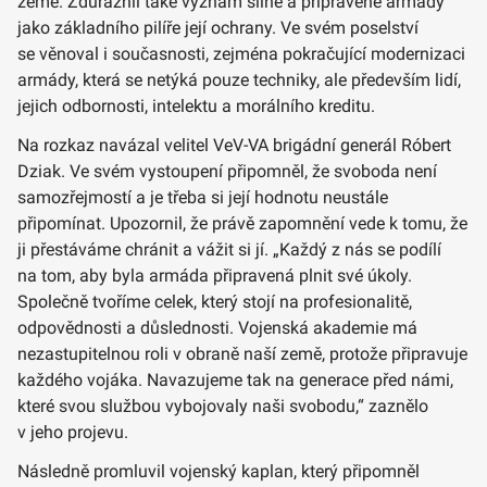
země. Zdůraznil také význam silné a připravené armády
jako základního pilíře její ochrany. Ve svém poselství
se věnoval i současnosti, zejména pokračující modernizaci
armády, která se netýká pouze techniky, ale především lidí,
jejich odbornosti, intelektu a morálního kreditu.
Na rozkaz navázal velitel VeV-VA brigádní generál Róbert
Dziak. Ve svém vystoupení připomněl, že svoboda není
samozřejmostí a je třeba si její hodnotu neustále
připomínat. Upozornil, že právě zapomnění vede k tomu, že
ji přestáváme chránit a vážit si jí. „Každý z nás se podílí
na tom, aby byla armáda připravená plnit své úkoly.
Společně tvoříme celek, který stojí na profesionalitě,
odpovědnosti a důslednosti. Vojenská akademie má
nezastupitelnou roli v obraně naší země, protože připravuje
každého vojáka. Navazujeme tak na generace před námi,
které svou službou vybojovaly naši svobodu,“ zaznělo
v jeho projevu.
Následně promluvil vojenský kaplan, který připomněl