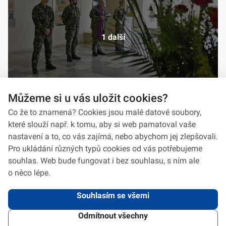
1 další
Můžeme si u vás uložit cookies?
Co že to znamená? Cookies jsou malé datové soubory,
které slouží např. k tomu, aby si web pamatoval vaše
nastavení a to, co vás zajímá, nebo abychom jej zlepšovali.
Pro ukládání různých typů cookies od vás potřebujeme
souhlas. Web bude fungovat i bez souhlasu, s ním ale
o něco lépe.
Souhlasím se všemi
Odmítnout všechny
2026 © VeV-VA Vyškov • Informace jsou poskytovány v souladu se zákonem
č.
106/1999
Sb., o svobodném přístupu k informacím.