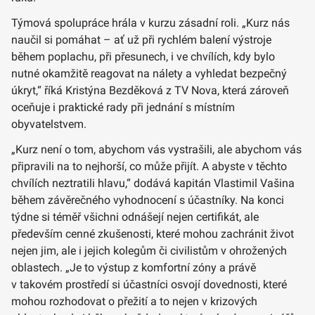
Týmová spolupráce hrála v kurzu zásadní roli. „Kurz nás
naučil si pomáhat – ať už při rychlém balení výstroje
během poplachu, při přesunech, i ve chvílích, kdy bylo
nutné okamžitě reagovat na nálety a vyhledat bezpečný
úkryt,“ říká Kristýna Bezděková z TV Nova, která zároveň
oceňuje i praktické rady při jednání s místním
obyvatelstvem.
„Kurz není o tom, abychom vás vystrašili, ale abychom vás
připravili na to nejhorší, co může přijít. A abyste v těchto
chvílích neztratili hlavu,“ dodává kapitán Vlastimil Vašina
během závěrečného vyhodnocení s účastníky. Na konci
týdne si téměř všichni odnášejí nejen certifikát, ale
především cenné zkušenosti, které mohou zachránit život
nejen jim, ale i jejich kolegům či civilistům v ohrožených
oblastech. „Je to výstup z komfortní zóny a právě
v takovém prostředí si účastníci osvojí dovednosti, které
mohou rozhodovat o přežití a to nejen v krizových