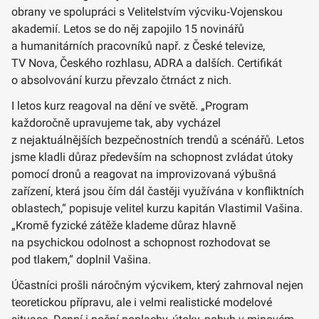
obrany ve spolupráci s Velitelstvím výcviku‑Vojenskou
akademií. Letos se do něj zapojilo 15 novinářů
a humanitárních pracovníků např. z České televize,
TV Nova, Českého rozhlasu, ADRA a dalších. Certifikát
o absolvování kurzu převzalo čtrnáct z nich.
I letos kurz reagoval na dění ve světě. „Program
každoročně upravujeme tak, aby vycházel
z nejaktuálnějších bezpečnostních trendů a scénářů. Letos
jsme kladli důraz především na schopnost zvládat útoky
pomocí dronů a reagovat na improvizovaná výbušná
zařízení, která jsou čím dál častěji využívána v konfliktních
oblastech,“ popisuje velitel kurzu kapitán Vlastimil Vašina.
„Kromě fyzické zátěže klademe důraz hlavně
na psychickou odolnost a schopnost rozhodovat se
pod tlakem,“ doplnil Vašina.
Účastníci prošli náročným výcvikem, který zahrnoval nejen
teoretickou přípravu, ale i velmi realistické modelové