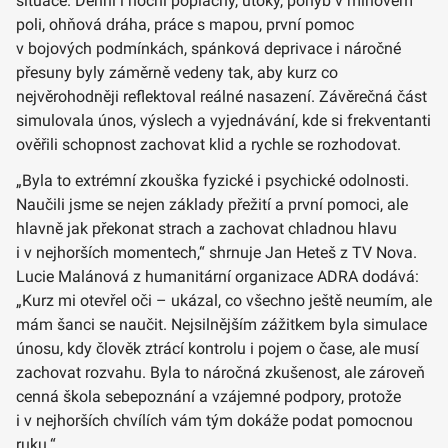
situace. Denní i noční poplachy, útoky, pohyb v minovém
poli, ohňová dráha, práce s mapou, první pomoc
v bojových podmínkách, spánková deprivace i náročné
přesuny byly záměrně vedeny tak, aby kurz co
nejvěrohodněji reflektoval reálné nasazení. Závěrečná část
simulovala únos, výslech a vyjednávání, kde si frekventanti
ověřili schopnost zachovat klid a rychle se rozhodovat.
„Byla to extrémní zkouška fyzické i psychické odolnosti.
Naučili jsme se nejen základy přežití a první pomoci, ale
hlavně jak překonat strach a zachovat chladnou hlavu
i v nejhorších momentech,“ shrnuje Jan Heteš z TV Nova.
Lucie Malánová z humanitární organizace ADRA dodává:
„Kurz mi otevřel oči – ukázal, co všechno ještě neumím, ale
mám šanci se naučit. Nejsilnějším zážitkem byla simulace
únosu, kdy člověk ztrácí kontrolu i pojem o čase, ale musí
zachovat rozvahu. Byla to náročná zkušenost, ale zároveň
cenná škola sebepoznání a vzájemné podpory, protože
i v nejhorších chvílích vám tým dokáže podat pomocnou
ruku.“