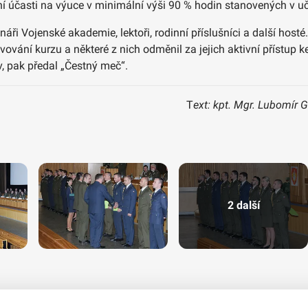
í účasti na výuce v minimální výši 90 % hodin stanovených v u
náři Vojenské akademie, lektoři, rodinní příslušníci a další host
ání kurzu a některé z nich odměnil za jejich aktivní přístup k
v, pak předal „Čestný meč“.
T
ext: kpt. Mgr. Lubomír 
2 další