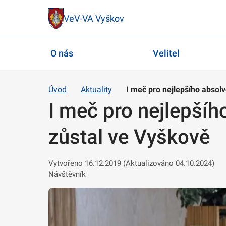
VeV-VA Vyškov
O nás
Velitel
Úvod
Aktuality
I meč pro nejlepšího absol
I meč pro nejlepšíh
zůstal ve Vyškově
Vytvořeno 16.12.2019 (Aktualizováno 04.10.2024)
Návštěvník