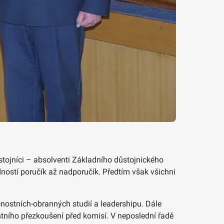
stojníci – absolventi Základního důstojnického
dností poručík až nadporučík. Předtím však všichni
ečnostních-obranných studií a leadershipu. Dále
ního přezkoušení před komisí. V neposlední řadě