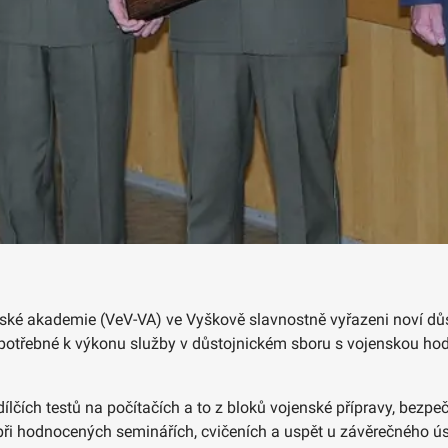
jenské akademie (VeV-VA) ve Vyškově slavnostně vyřazeni noví dů
e potřebné k výkonu služby v důstojnickém sboru s vojenskou ho
ílčích testů na počítačích a to z bloků vojenské přípravy, bezp
i hodnocených seminářích, cvičeních a uspět u závěrečného úst