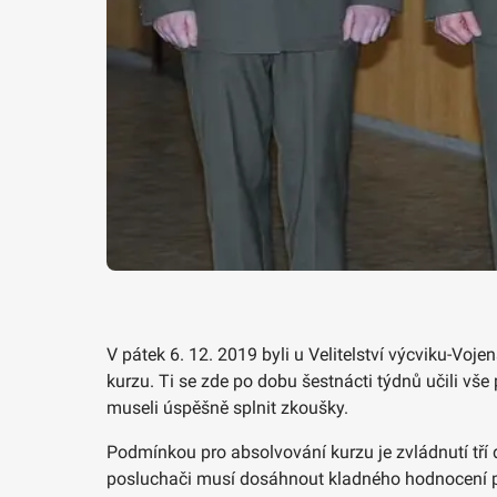
V pátek 6. 12. 2019 byli u Velitelství výcviku-Vo
kurzu. Ti se zde po dobu šestnácti týdnů učili vš
museli úspěšně splnit zkoušky.
Podmínkou pro absolvování kurzu je zvládnutí tří d
posluchači musí dosáhnout kladného hodnocení př