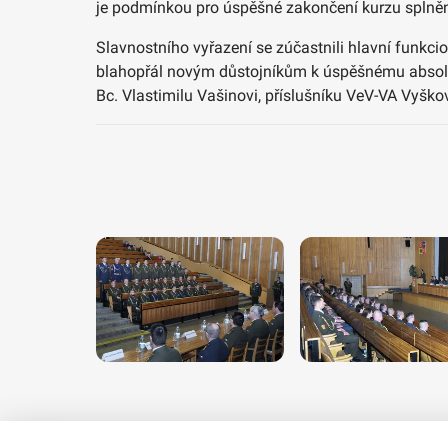
je podmínkou pro úspěšné zakončení kurzu splněn
Slavnostního vyřazení se zúčastnili hlavní funkcio
blahopřál novým důstojníkům k úspěšnému absolvov
Bc. Vlastimilu Vašinovi, příslušníku VeV-VA Vyško