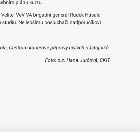
čebním plánu kurzu.
é. Velitel VeV-VA brigádní generál Radek Hasala
e studiu. Nejlepšímu posluchači nadporučíkovi
Gola, Centrum kariérové přípravy niýších důstojníků
Foto: o.z. Hana Jurčová, CKIT