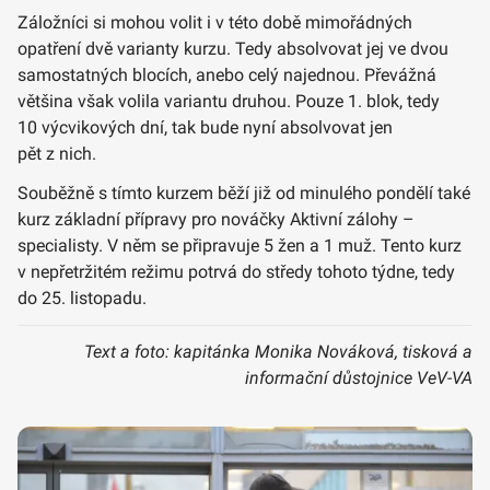
Záložníci si mohou volit i v této době mimořádných
opatření dvě varianty kurzu. Tedy absolvovat jej ve dvou
samostatných blocích, anebo celý najednou. Převážná
většina však volila variantu druhou. Pouze 1. blok, tedy
10 výcvikových dní, tak bude nyní absolvovat jen
pět z nich.
Souběžně s tímto kurzem běží již od minulého pondělí také
kurz základní přípravy pro nováčky Aktivní zálohy –
specialisty. V něm se připravuje 5 žen a 1 muž. Tento kurz
v nepřetržitém režimu potrvá do středy tohoto týdne, tedy
do 25. listopadu.
Text a foto: kapitánka Monika Nováková, tisková a
informační důstojnice VeV-VA