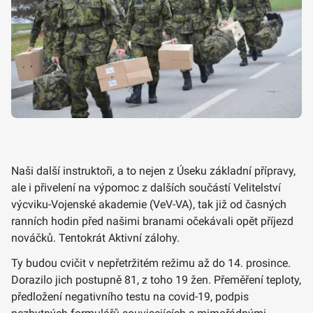
Naši další instruktoři, a to nejen z Úseku základní přípravy,
ale i přivelení na výpomoc z dalších součástí Velitelství
výcviku-Vojenské akademie (VeV-VA), tak již od časných
ranních hodin před našimi branami očekávali opět příjezd
nováčků. Tentokrát Aktivní zálohy.
Ty budou cvičit v nepřetržitém režimu až do 14. prosince.
Dorazilo jich postupně 81, z toho 19 žen. Přeměření teploty,
předložení negativního testu na covid-19, podpis