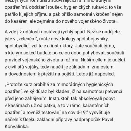
nezbytných formulářů souvisejících s mimořádnými
opatřeními, obdržení roušek, hygienických rukavic, to vše
patřilo k jejich příjmu a pak přišlo samotné vkročení nejen
do kasáren, ale zejména do nového vojenského života…
A zde již události dostávají rychlý spád. Než se nadějete,
jste v „zeleném“, máte nové kolegy spolubojovníky,
spolubydlící, velitele a instruktory. Jste součástí týmu,
s kterým se teď budete po celou dobu pohybovat, součástí
pravidel vojenského života a režimu. Naším cílem je udělat
z civilistů vojáky, tedy naučit je základním znalostem
a dovednostem k přežití na bojišti. Letos již naposled.
„Protože kurz probíhá za mimořádných hygienických
opatření, velký důraz byl kladen již na samotnou prevenci
před jeho zahájením. Instruktoři tak absolvovali pobyt
v kasárnách už od pátku, a to v rámci karanténních
opatření a rovněž testování na covid-19,“ vysvětluje
náčelník Úseku základní přípravy nadpraporčík Pavel
Konvalinka.