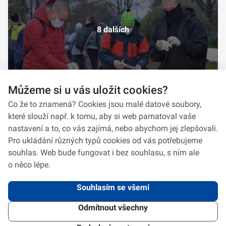
8 dalších
Můžeme si u vás uložit cookies?
Co že to znamená? Cookies jsou malé datové soubory,
které slouží např. k tomu, aby si web pamatoval vaše
nastavení a to, co vás zajímá, nebo abychom jej zlepšovali.
Pro ukládání různých typů cookies od vás potřebujeme
souhlas. Web bude fungovat i bez souhlasu, s ním ale
o něco lépe.
Souhlasím se všemi
Odmítnout všechny
2026 © VeV-VA Vyškov • Informace jsou poskytovány v souladu se zákonem
č.
106/1999
Sb., o svobodném přístupu k informacím.
Verze 1.2.2
Použitý
Design Systém
4.6.3