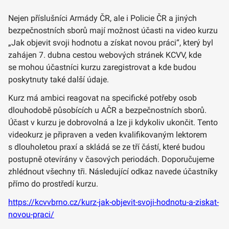
Nejen příslušníci Armády ČR, ale i Policie ČR a jiných
bezpečnostních sborů mají možnost účasti na video kurzu
„Jak objevit svoji hodnotu a získat novou práci“, který byl
zahájen 7. dubna cestou webových stránek KCVV, kde
se mohou účastníci kurzu zaregistrovat a kde budou
poskytnuty také další údaje.
Kurz má ambici reagovat na specifické potřeby osob
dlouhodobě působících u AČR a bezpečnostních sborů.
Účast v kurzu je dobrovolná a lze ji kdykoliv ukončit. Tento
videokurz je připraven a veden kvalifikovaným lektorem
s dlouholetou praxí a skládá se ze tří částí, které budou
postupně otevírány v časových periodách. Doporučujeme
zhlédnout všechny tři. Následující odkaz navede účastníky
přímo do prostředí kurzu.
https://kcvvbrno.cz/kurz-jak-objevit-svoji-hodnotu-a-ziskat-
novou-praci/