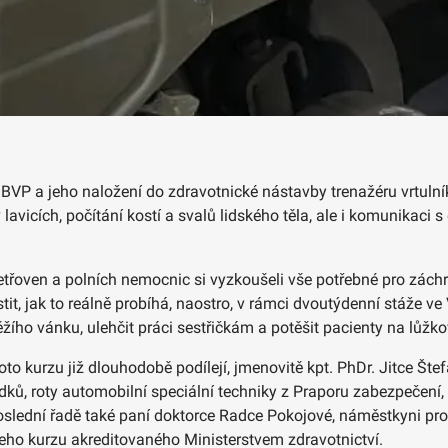
 BVP a jeho naložení do zdravotnické nástavby trenažéru vrtulní
lavicích, počítání kostí a svalů lidského těla, ale i komunikac
ošetřoven a polních nemocnic si vyzkoušeli vše potřebné pro zác
stit, jak to reálně probíhá, naostro, v rámci dvoutýdenní stáže 
ěžího vánku, ulehčit práci sestřičkám a potěšit pacienty na lůžk
oto kurzu již dlouhodobě podílejí, jmenovitě kpt. PhDr. Jitce Šte
dků, roty automobilní speciální techniky z Praporu zabezpečení,
slední řadě také paní doktorce Radce Pokojové, náměstkyni pro
ho kurzu akreditovaného Ministerstvem zdravotnictví.