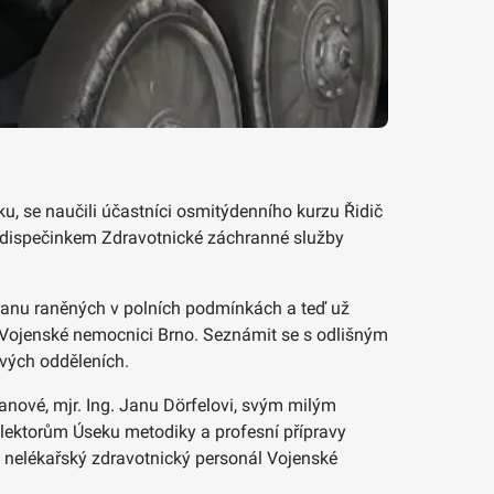
ku, se naučili účastníci osmitýdenního kurzu Řidič
i s dispečinkem Zdravotnické záchranné služby
hranu raněných v polních podmínkách a teď už
ve Vojenské nemocnici Brno. Seznámit se s odlišným
ových odděleních.
fanové, mjr. Ing. Janu Dörfelovi, svým milým
 lektorům Úseku metodiky a profesní přípravy
 nelékařský zdravotnický personál Vojenské