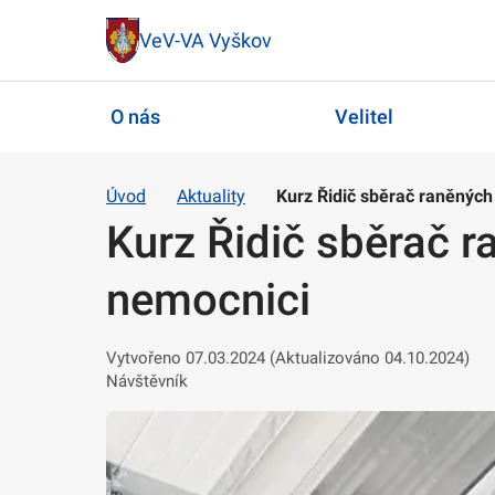
VeV-VA Vyškov
O nás
Velitel
Úvod
Aktuality
Kurz Řidič sběrač raněných
Kurz Řidič sběrač r
nemocnici
Vytvořeno 07.03.2024 (Aktualizováno 04.10.2024)
Návštěvník