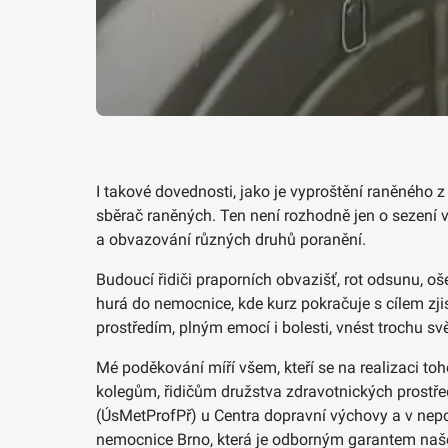
I takové dovednosti, jako je vyproštění raněného z
sběrač raněných. Ten není rozhodně jen o sezení v 
a obvazování různých druhů poranění.
Budoucí řidiči praporních obvazišť, rot odsunu, 
hurá do nemocnice, kde kurz pokračuje s cílem zji
prostředím, plným emocí i bolesti, vnést trochu sv
Mé poděkování míří všem, kteří se na realizaci toh
kolegům, řidičům družstva zdravotnických prostře
(ÚsMetProfPř) u Centra dopravní výchovy a v nepo
nemocnice Brno, která je odborným garantem naše