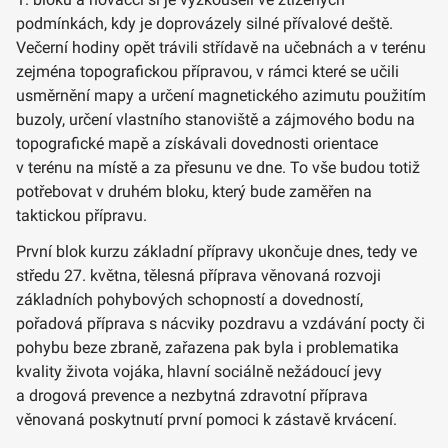
podmínkách, kdy je doprovázely silné přívalové deště.
Večerní hodiny opět trávili střídavě na učebnách a v terénu
zejména topografickou přípravou, v rámci které se učili
usměrnění mapy a určení magnetického azimutu použitím
buzoly, určení vlastního stanoviště a zájmového bodu na
topografické mapě a získávali dovednosti orientace
v terénu na místě a za přesunu ve dne. To vše budou totiž
potřebovat v druhém bloku, který bude zaměřen na
taktickou přípravu.
První blok kurzu základní přípravy ukončuje dnes, tedy ve
středu 27. května, tělesná příprava věnovaná rozvoji
základních pohybových schopností a dovedností,
pořadová příprava s nácviky pozdravu a vzdávání pocty či
pohybu beze zbraně, zařazena pak byla i problematika
kvality života vojáka, hlavní sociálně nežádoucí jevy
a drogová prevence a nezbytná zdravotní příprava
věnovaná poskytnutí první pomoci k zástavě krvácení.