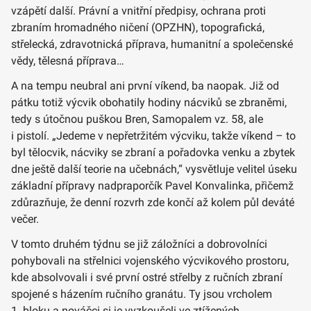
vzápětí další. Právní a vnitřní předpisy, ochrana proti
zbraním hromadného ničení (OPZHN), topografická,
střelecká, zdravotnická příprava, humanitní a společenské
vědy, tělesná příprava…
A na tempu neubral ani první víkend, ba naopak. Již od
pátku totiž výcvik obohatily hodiny nácviků se zbraněmi,
tedy s útočnou puškou Bren, Samopalem vz. 58, ale
i pistolí. „Jedeme v nepřetržitém výcviku, takže víkend – to
byl tělocvik, nácviky se zbraní a pořadovka venku a zbytek
dne ještě další teorie na učebnách,“ vysvětluje velitel úseku
základní přípravy nadpraporčík Pavel Konvalinka, přičemž
zdůrazňuje, že denní rozvrh zde končí až kolem půl deváté
večer.
V tomto druhém týdnu se již záložníci a dobrovolníci
pohybovali na střelnici vojenského výcvikového prostoru,
kde absolvovali i své první ostré střelby z ručních zbraní
spojené s házením ručního granátu. Ty jsou vrcholem
1. bloku a nováčci si je vyzkoušeli ve ztížených