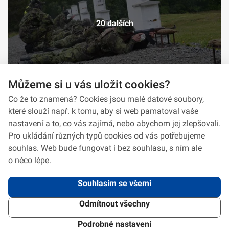
20 dalších
Můžeme si u vás uložit cookies?
Co že to znamená? Cookies jsou malé datové soubory,
které slouží např. k tomu, aby si web pamatoval vaše
nastavení a to, co vás zajímá, nebo abychom jej zlepšovali.
Pro ukládání různých typů cookies od vás potřebujeme
souhlas. Web bude fungovat i bez souhlasu, s ním ale
o něco lépe.
Souhlasím se všemi
Odmítnout všechny
2026 © VeV-VA Vyškov • Informace jsou poskytovány v souladu se zákonem
č.
106/1999
Sb., o svobodném přístupu k informacím.
Verze 1.2.2
Použitý
Design Systém
4.6.3
Podrobné nastavení