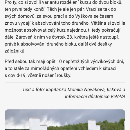
Pro ty, co si zvolili variantu rozdělení kurzu do dvou bloků,
ten první tedy končí. Těch je ale jen pár. Vrací se tak do
svých domovů, za svou prací a do Vyškova se časem
znovu vydají k absolvování toho druhého. Většina si zvolila
možnost absolvovat celý kurz najednou, ti tedy pokračují
dále. Zároveň k nim ve čtvrtek 28. května ještě nastoupí,
právě k absolvování druhého bloku, další dvě desítky
záložníků.
Před sebou tak mají opět 10 nepřetržitých výcvikových dní,
a to stále za mimořádných opatření vzhledem k situaci
s covid-19, včetně nošení roušky.
Text a foto: kapitánka Monika Nováková, tisková a
informační důstojnice VeV-VA