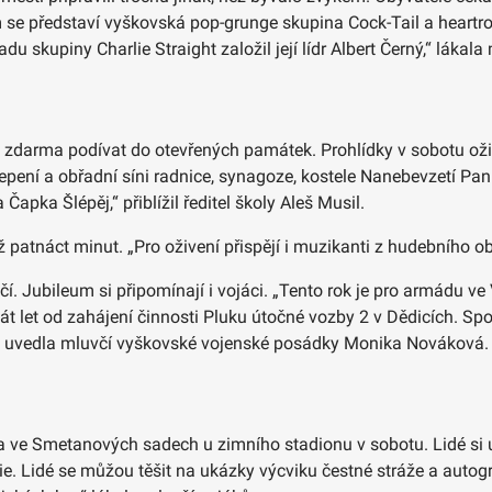
 se představí vyškovská pop-grunge skupina Cock-Tail a heartr
u skupiny Charlie Straight založil její lídr Albert Černý,“ láka
é zdarma podívat do otevřených památek. Prohlídky v sobotu ož
lepení a obřadní síni radnice, synagoze, kostele Nanebevzetí Pan
apka Šlépěj,“ přiblížil ředitel školy Aleš Musil.
patnáct minut. „Pro oživení přispějí i muzikanti z hudebního obo
ročí. Jubileum si připomínají i vojáci. „Tento rok je pro armád
át let od zahájení činnosti Pluku útočné vozby 2 v Dědicích. S
st,“ uvedla mluvčí vyškovské vojenské posádky Monika Nováková.
ve Smetanových sadech u zimního stadionu v sobotu. Lidé si uži
ie. Lidé se můžou těšit na ukázky výcviku čestné stráže a aut