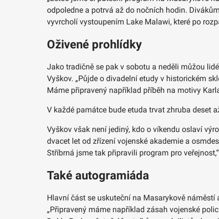
odpoledne a potrvá až do nočních hodin. Divákům
vyvrcholí vystoupením Lake Malawi, které po rozpad
Oživené prohlídky
Jako tradičně se pak v sobotu a neděli můžou lid
Vyškov. „Půjde o divadelní etudy v historickém sk
Máme připravený například příběh na motivy Karla Č
V každé památce bude etuda trvat zhruba deset až 
Vyškov však není jediný, kdo o víkendu oslaví vý
dvacet let od zřízení vojenské akademie a osmdes
Stříbrná jsme tak připravili program pro veřejno
Také autogramiáda
Hlavní část se uskuteční na Masarykově náměstí a 
„Připravený máme například zásah vojenské polic