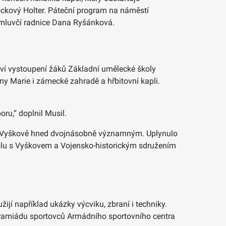
ockový Holter. Páteční program na náměstí
la mluvčí radnice Dana Ryšánková.
iví vystoupení žáků Základní umělecké školy
ny Marie i zámecké zahradě a hřbitovní kapli.
ru,“ doplnil Musil.
u ve Vyškově hned dvojnásobně významným. Uplynulo
polu s Vyškovem a Vojensko-historickým sdružením
jí například ukázky výcviku, zbraní i techniky.
ogramiádu sportovců Armádního sportovního centra