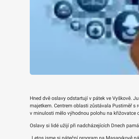
Hned dvě oslavy odstartují v pátek ve Vyškově. Ju
majetkem. Centrem oblasti zůstávala Pustiměř s 
v minulosti mělo výhodnou polohu na křižovatce ob
Oslavy si lidé užijí při nadcházejících Dnech pamá
„Letos jsme si páteční program na Masarykově námě