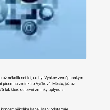
mu už několik set let, co byl Vyškov zeměpanským
ní písemná zmínka o Vyškově. Město, jež už
 let, které od první zmínky uplynula.
koncert několika kapel, který odstartuje