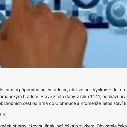
bileum si připomíná nejen radnice, ale i vojáci. Vyškov – Je to
románským hradem. Právě z této doby, z roku 1141, pochází prv
chodních cest od Brna do Olomouce a Kroměříže, letos slaví 875
tek.
stí připravili trochu jinak, než bývalo zvykem. Obyvatele čeká 