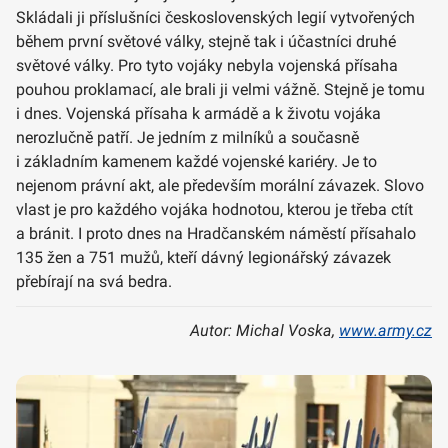
Skládali ji příslušníci československých legií vytvořených
během první světové války, stejně tak i účastníci druhé
světové války. Pro tyto vojáky nebyla vojenská přísaha
pouhou proklamací, ale brali ji velmi vážně. Stejně je tomu
i dnes. Vojenská přísaha k armádě a k životu vojáka
nerozlučně patří. Je jedním z milníků a současně
i základním kamenem každé vojenské kariéry. Je to
nejenom právní akt, ale především morální závazek. Slovo
vlast je pro každého vojáka hodnotou, kterou je třeba ctít
a bránit. I proto dnes na Hradčanském náměstí přísahalo
135 žen a 751 mužů, kteří dávný legionářský závazek
přebírají na svá bedra.
Autor: Michal Voska,
www.army.cz