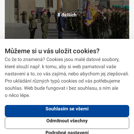
8 dalších
Můžeme si u vás uložit cookies?
Co že to znamená? Cookies jsou malé datové soubory,
které slouží např. k tomu, aby si web pamatoval vaše
nastavení a to, co vás zajímá, nebo abychom jej zlepšovali.
Pro ukládání různých typů cookies od vás potřebujeme
souhlas. Web bude fungovat i bez souhlasu, s ním ale
o něco lépe.
Souhlasím se všemi
Odmítnout všechny
2026 © VeV-VA Vyškov • Informace jsou poskytovány v souladu se zákonem
č.
106/1999
Sb., o svobodném přístupu k informacím.
Verze 1.2.2
Použitý
Design Systém
4.6.3
Podrobné nastavení