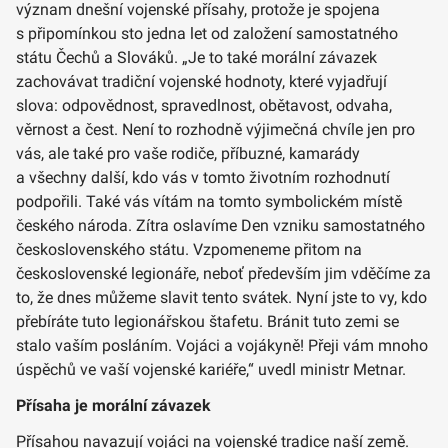
význam dnešní vojenské přísahy, protože je spojena
s připomínkou sto jedna let od založení samostatného
státu Čechů a Slováků. „Je to také morální závazek
zachovávat tradiční vojenské hodnoty, které vyjadřují
slova: odpovědnost, spravedlnost, obětavost, odvaha,
věrnost a čest. Není to rozhodně výjimečná chvíle jen pro
vás, ale také pro vaše rodiče, příbuzné, kamarády
a všechny další, kdo vás v tomto životním rozhodnutí
podpořili. Také vás vítám na tomto symbolickém místě
českého národa. Zítra oslavíme Den vzniku samostatného
československého státu. Vzpomeneme přitom na
československé legionáře, neboť především jim vděčíme za
to, že dnes můžeme slavit tento svátek. Nyní jste to vy, kdo
přebíráte tuto legionářskou štafetu. Bránit tuto zemi se
stalo vaším posláním. Vojáci a vojákyně! Přeji vám mnoho
úspěchů ve vaší vojenské kariéře,“ uvedl ministr Metnar.
Přísaha je morální závazek
Přísahou navazují vojáci na vojenské tradice naší země.