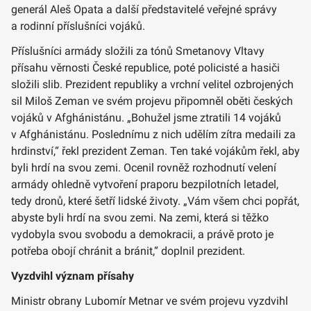
generál Aleš Opata a další představitelé veřejné správy
a rodinní příslušníci vojáků.
Příslušníci armády složili za tónů Smetanovy Vltavy
přísahu věrnosti České republice, poté policisté a hasiči
složili slib. Prezident republiky a vrchní velitel ozbrojených
sil Miloš Zeman ve svém projevu připomněl oběti českých
vojáků v Afghánistánu. „Bohužel jsme ztratili 14 vojáků
v Afghánistánu. Poslednímu z nich udělím zítra medaili za
hrdinství,“ řekl prezident Zeman. Ten také vojákům řekl, aby
byli hrdí na svou zemi. Ocenil rovněž rozhodnutí velení
armády ohledně vytvoření praporu bezpilotních letadel,
tedy dronů, které šetří lidské životy. „Vám všem chci popřát,
abyste byli hrdí na svou zemi. Na zemi, která si těžko
vydobyla svou svobodu a demokracii, a právě proto je
potřeba obojí chránit a bránit,“ doplnil prezident.
Vyzdvihl význam přísahy
Ministr obrany Lubomír Metnar ve svém projevu vyzdvihl