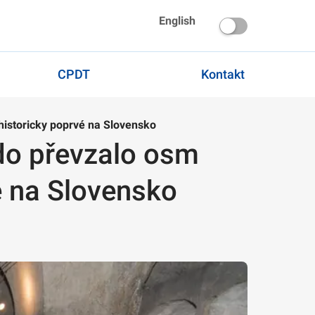
English
CPDT
Kontakt
istoricky poprvé na Slovensko
do převzalo osm
é na Slovensko