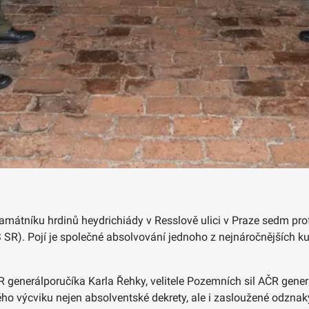
památníku hrdinů heydrichiády v Resslově ulici v Praze sedm pr
S SR). Pojí je společné absolvování jednoho z nejnáročnějších k
R generálporučíka Karla Řehky, velitele Pozemních sil AČR gen
ho výcviku nejen absolventské dekrety, ale i zasloužené odznaky