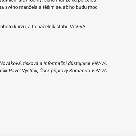
á na svého manžela a těším se, až ho budu moci
ohoto kurzu, a to náčelník štábu VeV-VA
Nováková, tisková a informační důstojnice VeV-VA
rčík Pavel Vystrčil, Úsek přípravy Komando VeV-VA