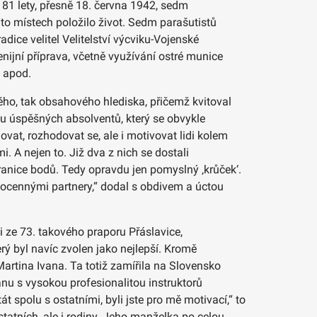
 81 lety, přesně 18. června 1942, sedm
to místech položilo život. Sedm parašutistů
ice velitel Velitelství výcviku-Vojenské
enijní příprava, včetně využívání ostré munice
ů apod.
ého, tak obsahového hlediska, přičemž kvitoval
čtu úspěšných absolventů, který se obvykle
ánovat, rozhodovat se, ale i motivovat lidi kolem
i. A nejen to. Již dva z nich se dostali
anice bodů. Tedy opravdu jen pomyslný ‚krůček‘.
vnocennými partnery,“ dodal s obdivem a úctou
i ze 73. takového praporu Přáslavice,
ý byl navíc zvolen jako nejlepší. Kromě
Martina Ivana. Ta totiž zamířila na Slovensko
anu s vysokou profesionalitou instruktorů
 spolu s ostatními, byli jste pro mě motivací,“ to
tatních, ale i rodiny. Jeho manželka po celou