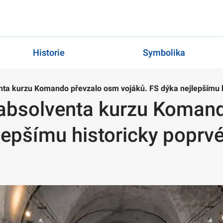
Historie
Symbolika
nta kurzu Komando převzalo osm vojáků. FS dýka nejlepšímu h
 absolventa kurzu Koman
lepšímu historicky poprv