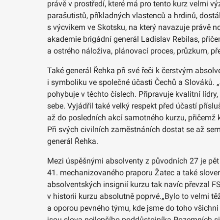
právě v prostředí, které má pro tento kurz velmi 
parašutistů, příkladných vlastenců a hrdinů, dost
s výcvikem ve Skotsku, na který navazuje právě no
akademie brigádní generál Ladislav Rebilas, přičem
a ostrého náloživa, plánovací proces, průzkum, pře
Také generál Řehka při své řeči k čerstvým absolv
i symboliku ve společné účasti Čechů a Slováků. „J
pohybuje v těchto číslech. Připravuje kvalitní lídry
sebe. Vyjádřil také velký respekt před účastí přísl
až do posledních akcí samotného kurzu, přičemž 
Při svých civilních zaměstnáních dostat se až sem
generál Řehka.
Mezi úspěšnými absolventy z původních 27 je pět p
41. mechanizovaného praporu Žatec a také slovensk
absolventských insignií kurzu tak navíc převzal F
v historii kurzu absolutně poprvé.„Bylo to velmi t
a oporou pevného týmu, kde jsme do toho všichni da
jsou slova nejlepšího poddůstojníka Pozemních sil