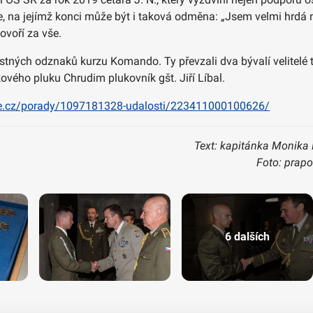
ace, na jejímž konci může být i taková odměna: „Jsem velmi hrd
ovoří za vše.
stných odznaků kurzu Komando. Ty převzali dva bývalí velitelé t
ového pluku Chrudim plukovník gšt. Jiří Líbal.
ze.cz/porady/1097181328-udalosti/223411000100626/
Text: kapitánka Monika 
Foto: prapo
6 dalších