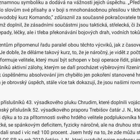
významnou symboliku a dodává na vážnosti jejich úspěchu. „Před
álo slovům své přísahy a v boji s mnohonásobnou přesilou v těch
vodobý kurz Komando,“ zdůraznil za současné pokračovatele trad
ž doplnil, že zásadními součástmi jsou taktická, střelecká, či ž
pady, léčky, ale i třeba překonávání bojových drah, vodních tok
entům připomenul řadu paralel obou těchto výcviků, jak z časov
e dobře, že děláme takový kurz, to, že je náročný, je vidět z po
, formuje velitele, který musí být schopen v boji operace řídit, pl
ušníků aktivní zálohy, kterým se daří procházet výběrovými řízením
k úspěšnému absolvování jim chybělo jen pokoření stanovené hr
 je obrovský úspěch, stále více tak dokazují, že jsou našimi ro
říslušníků 43. výsadkového pluku Chrudim, které doplnili vojác
ý příslušník 52. výsadkového praporu Trebišov čatár J. N., kter
S dýku a to za přítomnosti svého hrdého velitele podplukovníka 
ěžké, se spánkovým deficitem, fyzicky náročné, ale na druhou str
li snad i víc než 100 procent. Jsem hrdý na to, že zde můžu stát
 OS SR za rok 2019 četára J. N., který vyzdvihl nejen podporu os