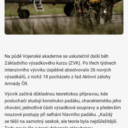
Na půdě Vojenské akademie se uskutečnil další běh
Základního výsadkového kurzu (ZVK). Po třech týdnech
intenzivního výcviku úspěšně absolvovalo 26 nových
výsadkářů, z nichž 18 pocházelo z řad Aktivní zálohy
Armády ČR.
Výcvik začíná důkladnou teoretickou přípravou, kde
posluchači studují konstrukci padáku, charakteristiku jeho
chování, jednotlivé části výsadkové soupravy a především
nouzové postupy při selhání hlavního padáku. „Každý
se těšil na samotný seskok, ale teorie byla nejdůležitější.