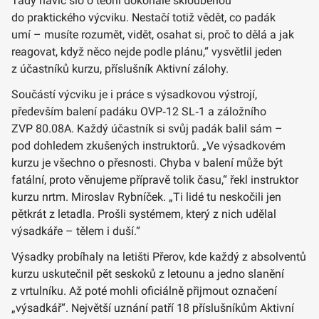
Tady navíc šlo o teorii dokonale skloubenou
do praktického výcviku. Nestačí totiž vědět, co padák
umí – musíte rozumět, vidět, osahat si, proč to dělá a jak
reagovat, když něco nejde podle plánu,“ vysvětlil jeden
z účastníků kurzu, příslušník Aktivní zálohy.
Součástí výcviku je i práce s výsadkovou výstrojí,
především balení padáku OVP‑12 SL‑1 a záložního
ZVP 80.08A. Každý účastník si svůj padák balil sám –
pod dohledem zkušených instruktorů. „Ve výsadkovém
kurzu je všechno o přesnosti. Chyba v balení může být
fatální, proto věnujeme přípravě tolik času,“ řekl instruktor
kurzu nrtm. Miroslav Rybníček. „Ti lidé tu neskočili jen
pětkrát z letadla. Prošli systémem, který z nich udělal
výsadkáře – tělem i duší.“
Výsadky probíhaly na letišti Přerov, kde každý z absolventů
kurzu uskutečnil pět seskoků z letounu a jedno slanění
z vrtulníku. Až poté mohli oficiálně přijmout označení
„výsadkář“. Největší uznání patří 18 příslušníkům Aktivní