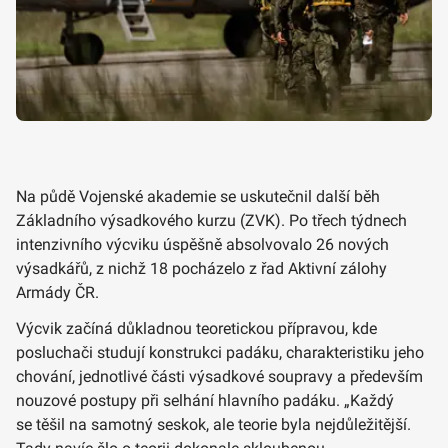
Na půdě Vojenské akademie se uskutečnil další běh
Základního výsadkového kurzu (ZVK). Po třech týdnech
intenzivního výcviku úspěšně absolvovalo 26 nových
výsadkářů, z nichž 18 pocházelo z řad Aktivní zálohy
Armády ČR.
Výcvik začíná důkladnou teoretickou přípravou, kde
posluchači studují konstrukci padáku, charakteristiku jeho
chování, jednotlivé části výsadkové soupravy a především
nouzové postupy při selhání hlavního padáku. „Každý
se těšil na samotný seskok, ale teorie byla nejdůležitější.