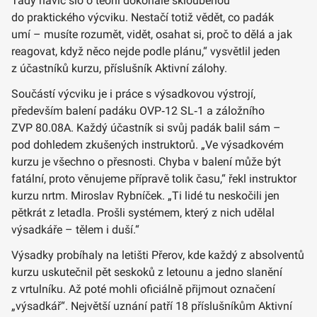
Tady navíc šlo o teorii dokonale skloubenou
do praktického výcviku. Nestačí totiž vědět, co padák
umí – musíte rozumět, vidět, osahat si, proč to dělá a jak
reagovat, když něco nejde podle plánu,“ vysvětlil jeden
z účastníků kurzu, příslušník Aktivní zálohy.
Součástí výcviku je i práce s výsadkovou výstrojí,
především balení padáku OVP‑12 SL‑1 a záložního
ZVP 80.08A. Každý účastník si svůj padák balil sám –
pod dohledem zkušených instruktorů. „Ve výsadkovém
kurzu je všechno o přesnosti. Chyba v balení může být
fatální, proto věnujeme přípravě tolik času,“ řekl instruktor
kurzu nrtm. Miroslav Rybníček. „Ti lidé tu neskočili jen
pětkrát z letadla. Prošli systémem, který z nich udělal
výsadkáře – tělem i duší.“
Výsadky probíhaly na letišti Přerov, kde každý z absolventů
kurzu uskutečnil pět seskoků z letounu a jedno slanění
z vrtulníku. Až poté mohli oficiálně přijmout označení
„výsadkář“. Největší uznání patří 18 příslušníkům Aktivní