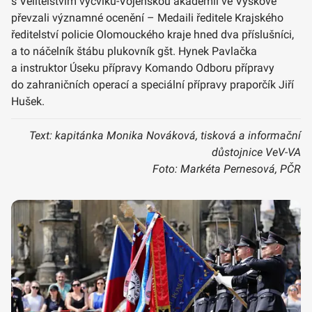
s Velitelstvím výcviku-Vojenskou akademií ve Vyškově
převzali významné ocenění – Medaili ředitele Krajského
ředitelství policie Olomouckého kraje hned dva příslušníci,
a to náčelník štábu plukovník gšt. Hynek Pavlačka
a instruktor Úseku přípravy Komando Odboru přípravy
do zahraničních operací a speciální přípravy praporčík Jiří
Hušek.
Text: kapitánka Monika Nováková, tisková a informační
důstojnice VeV-VA
Foto: Markéta Pernesová, PČR