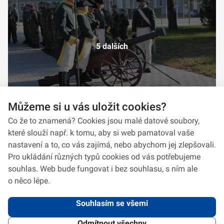
5 dalších
Můžeme si u vás uložit cookies?
Co že to znamená? Cookies jsou malé datové soubory,
které slouží např. k tomu, aby si web pamatoval vaše
nastavení a to, co vás zajímá, nebo abychom jej zlepšovali.
Pro ukládání různých typů cookies od vás potřebujeme
souhlas. Web bude fungovat i bez souhlasu, s ním ale
o něco lépe.
Souhlasím se všemi
Odmítnout všechny
2026 © VeV-VA Vyškov • Informace jsou poskytovány v souladu se zákonem