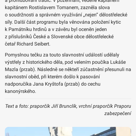
a prohlubování tradic. V požehnání, vedené kaplanem
kapitánem Rostislavem Tomanem, zazněla slova
o soudržnosti a správném využívání „nejen“ dělostřelecké
síly. Další část programu byla věnována položení kytic
k Památníku hrdinů a v závěru byl oceněn jeden
z příslušníků České a Slovenské obce dělostřelecké
četař Richard Seibert.
Pomyslnou tečku za touto slavnostní událostí udělaly
výstřely z historického děla, pod velením poučíka Lukáše
Mazla (przab). Následně se někteří zúčastnění přesunuli na
slavnostní oběd, při kterém došlo k pasování
nadporučíka Jana Kryštofa (przab) do cechu
kanonýrského.
Text a foto: praporčík Jiří Brunclík, vrchní praporčík Praporu
zabezpečení