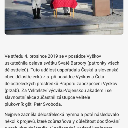
Ve středu 4. prosince 2019 se v posádce Vyškov
uskutečnila oslava svátku Svaté Barbory (patronky všech
dělostřelců). Tuto událost uspořádala Česká a slovenská
obec dělostřelecká z.s. při posádce Vyškov a Četa
dělostřeleckých prostředků Praporu zabezpečení Vyškov
(przab). Za Velitelství výcviku-Vojenskou akademii se
slavnostní akce zúčastnil zástupce velitele
plukovník gšt. Petr Svoboda.
Nejprve zazněla dělostřelecká hymna a poté následovalo
několik projevů, které zdůrazňovaly důležitost dodržování