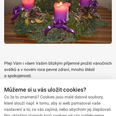
Přeji Vám i všem Vašim blízkým příjemné prožití vánočních
svátků a v novém roce pevné zdraví, mnoho štěstí
a spokojenosti.
brigádní generál Ing. Radek Hasala
Můžeme si u vás uložit cookies?
velitel Velitelství výcviku-Vojenské akademie
Co že to znamená? Cookies jsou malé datové soubory,
které slouží např. k tomu, aby si web pamatoval vaše
nastavení a to, co vás zajímá, nebo abychom jej zlepšovali.
Pro ukládání různých typů cookies od vás potřebujeme