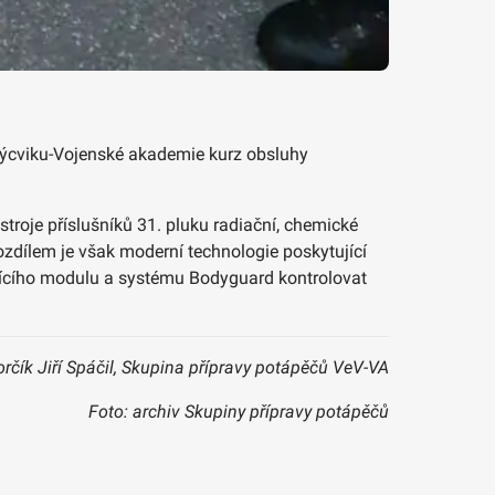
 výcviku-Vojenské akademie kurz obsluhy
troje příslušníků 31. pluku radiační, chemické
ozdílem je však moderní technologie poskytující
ídícího modulu a systému Bodyguard kontrolovat
orčík Jiří Spáčil, Skupina přípravy potápěčů VeV-VA
Foto: archiv Skupiny přípravy potápěčů