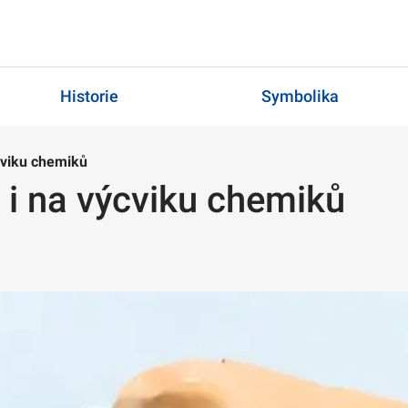
Historie
Symbolika
ýcviku chemiků
i i na výcviku chemiků