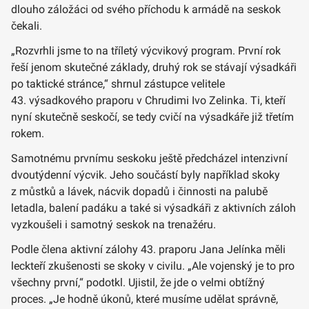
dlouho záložáci od svého příchodu k armádě na seskok
čekali.
„Rozvrhli jsme to na tříletý výcvikový program. První rok
řeší jenom skutečné základy, druhý rok se stávají výsadkáři
po taktické stránce,“ shrnul zástupce velitele
43. výsadkového praporu v Chrudimi Ivo Zelinka. Ti, kteří
nyní skutečně seskočí, se tedy cvičí na výsadkáře již třetím
rokem.
Samotnému prvnímu seskoku ještě předcházel intenzivní
dvoutýdenní výcvik. Jeho součástí byly například skoky
z můstků a lávek, nácvik dopadů i činnosti na palubě
letadla, balení padáku a také si výsadkáři z aktivních záloh
vyzkoušeli i samotný seskok na trenažéru.
Podle člena aktivní zálohy 43. praporu Jana Jelínka měli
leckteří zkušenosti se skoky v civilu. „Ale vojenský je to pro
všechny první,“ podotkl. Ujistil, že jde o velmi obtížný
proces. „Je hodně úkonů, které musíme udělat správně,