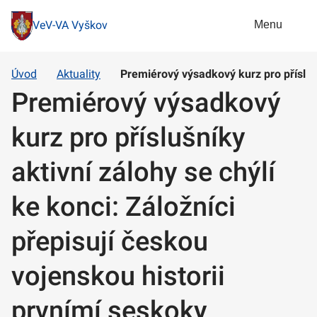
Menu
VeV-VA Vyškov
Úvod
Aktuality
Premiérový výsadkový kurz pro příslušn
Premiérový výsadkový
kurz pro příslušníky
aktivní zálohy se chýlí
ke konci: Záložníci
přepisují českou
vojenskou historii
prvnímí seskoky