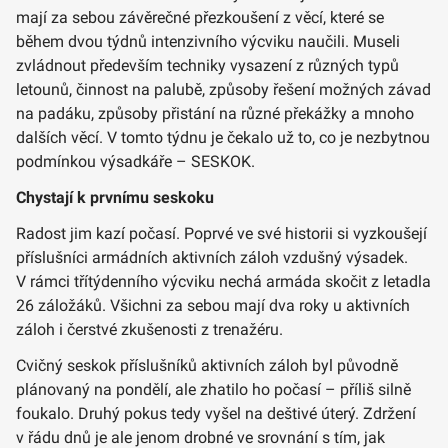
mají za sebou závěrečné přezkoušení z věcí, které se
během dvou týdnů intenzivního výcviku naučili. Museli
zvládnout především techniky vysazení z různých typů
letounů, činnost na palubě, způsoby řešení možných závad
na padáku, způsoby přistání na různé překážky a mnoho
dalších věcí. V tomto týdnu je čekalo už to, co je nezbytnou
podmínkou výsadkáře – SESKOK.
Chystají k prvnímu seskoku
Radost jim kazí počasí. Poprvé ve své historii si vyzkoušejí
příslušníci armádních aktivních záloh vzdušný výsadek.
V rámci třítýdenního výcviku nechá armáda skočit z letadla
26 záložáků. Všichni za sebou mají dva roky u aktivních
záloh i čerstvé zkušenosti z trenažéru.
Cvičný seskok příslušníků aktivních záloh byl původně
plánovaný na pondělí, ale zhatilo ho počasí – příliš silně
foukalo. Druhý pokus tedy vyšel na deštivé úterý. Zdržení
v řádu dnů je ale jenom drobné ve srovnání s tím, jak