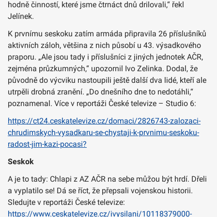
hodně činností, které jsme čtrnáct dnů drilovali,“ řekl
Jelínek.
K prvnímu seskoku zatím armáda připravila 26 příslušníků
aktivních záloh, většina z nich působí u 43. výsadkového
praporu. „Ale jsou tady i příslušníci z jiných jednotek AČR,
zejména průzkumných,“ upozornil Ivo Zelinka. Dodal, že
původně do výcviku nastoupili ještě další dva lidé, kteří ale
utrpěli drobná zranění. „Do dnešního dne to nedotáhli,“
poznamenal. Více v reportáži České televize – Studio 6:
https://ct24.ceskatelevize.cz/domaci/2826743-zalozaci-
chrudimskych-vysadkaru-se-chystaji-k-prvnimu-seskoku-
radost-jim-kazi-pocasi?
Seskok
A je to tady: Chlapi z AZ AČR na sebe můžou být hrdí. Dřeli
a vyplatilo se! Dá se říct, že přepsali vojenskou historii.
Sledujte v reportáži České televize:
https://www.ceskatelevize.cz/ivysilani/10118379000-