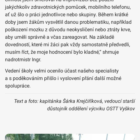
jakýchkoliv zdravotnických pomůcek, mobilního telefonu,
ať už šlo o práci jednotlivce nebo skupiny. Během krátké
doby jsem žákům vysvětlil danou problematiku, například
poškození mozku z důvodu neokysličení nebo ztráty krve,
aby uměli správně a včas zareagovat. Na základě
dovedností, které mi žáci pak vždy samostatně předvedli,
musím říct, že moje hodnocení bylo kladné,“ shrnuje
nadrotmistr Ingr.
Vedení školy velmi ocenilo účast našeho specialisty
a s poděkováním přišlo i vyslovení přání další možné
spolupráce.
Text a foto: kapitánka Šárka Krejčiříková, vedoucí starší
důstojník oddělení výcviku OSTT Vyškov