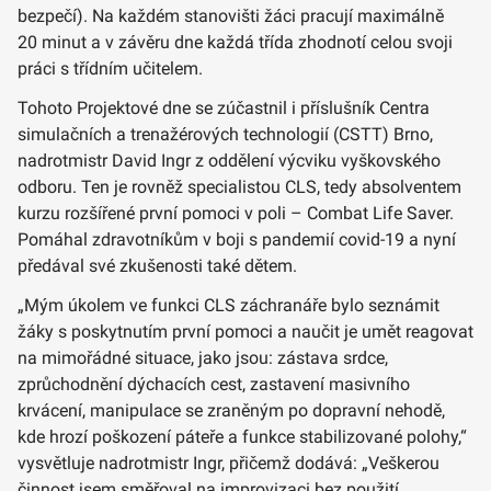
bezpečí). Na každém stanovišti žáci pracují maximálně
20 minut a v závěru dne každá třída zhodnotí celou svoji
práci s třídním učitelem.
Tohoto Projektové dne se zúčastnil i příslušník Centra
simulačních a trenažérových technologií (CSTT) Brno,
nadrotmistr David Ingr z oddělení výcviku vyškovského
odboru. Ten je rovněž specialistou CLS, tedy absolventem
kurzu rozšířené první pomoci v poli – Combat Life Saver.
Pomáhal zdravotníkům v boji s pandemií covid-19 a nyní
předával své zkušenosti také dětem.
„Mým úkolem ve funkci CLS záchranáře bylo seznámit
žáky s poskytnutím první pomoci a naučit je umět reagovat
na mimořádné situace, jako jsou: zástava srdce,
zprůchodnění dýchacích cest, zastavení masivního
krvácení, manipulace se zraněným po dopravní nehodě,
kde hrozí poškození páteře a funkce stabilizované polohy,“
vysvětluje nadrotmistr Ingr, přičemž dodává: „Veškerou
činnost jsem směřoval na improvizaci bez použití