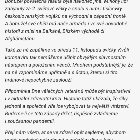
Bohužel poválečná realita byla nakonec jiná. Miliony lidí
zahynuly za 2. světové války a spolu s nimi i tisícovky
československých vojáků na východní a západní frontě.
A bohužel své oběti má naše armáda i ve své novodobé
historii z misí na Balkáně, Blízkém východě či
Afghánistánu.
Také za ně zapálíme ve středu 11. listopadu svíčky. Kvůli
koronaviru tak nemůžeme učinit obvyklým slavnostním
nástupem a položením věnců. Mnohem podstatnější je, že
na ně vzpomínáme upřímně a s úctou, kterou si tito
hrdinové nepochybně zaslouží.
Připomínka Dne válečných veteránů může být inspirativní
i v aktuální zdravotní krizi. Historie totiž ukázala, že díky
jednotě a společné víře lze vybojovat ta největší vítězství.
Budeme-li se této zásady držet, úspěšně zvládneme
i současnou pandemii.
Přeji nám všem, ať se ve zdraví opět sejdeme, abychom
mohli společně pokračovat v načatém díle – tedy