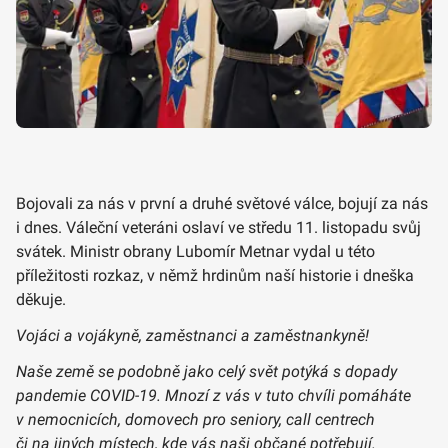
Bojovali za nás v první a druhé světové válce, bojují za nás
i dnes. Váleční veteráni oslaví ve středu 11. listopadu svůj
svátek. Ministr obrany Lubomír Metnar vydal u této
příležitosti rozkaz, v němž hrdinům naší historie i dneška
děkuje.
Vojáci a vojákyně, zaměstnanci a zaměstnankyně!
Naše země se podobně jako celý svět potýká s dopady
pandemie COVID-19. Mnozí z vás v tuto chvíli pomáháte
v nemocnicích, domovech pro seniory, call centrech
či na jiných místech, kde vás naši občané potřebují.