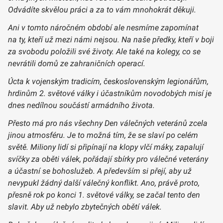
Odvádíte skvělou práci a za to vám mnohokrát děkuji.
Ani v tomto náročném období ale nesmíme zapomínat
na ty, kteří už mezi námi nejsou. Na naše předky, kteří v boji
za svobodu položili své životy. Ale také na kolegy, co se
nevrátili domů ze zahraničních operací.
Úcta k vojenským tradicím, československým legionářům,
hrdinům 2. světové války i účastníkům novodobých misí je
dnes nedílnou součástí armádního života.
Přesto má pro nás všechny Den válečných veteránů zcela
jinou atmosféru. Je to možná tím, že se slaví po celém
světě. Miliony lidí si připínají na klopy vlčí máky, zapalují
svíčky za oběti válek, pořádají sbírky pro válečné veterány
a účastní se bohoslužeb. A především si přejí, aby už
nevypukl žádný další válečný konflikt. Ano, právě proto,
přesně rok po konci 1. světové války, se začal tento den
slavit. Aby už nebylo zbytečných obětí válek.