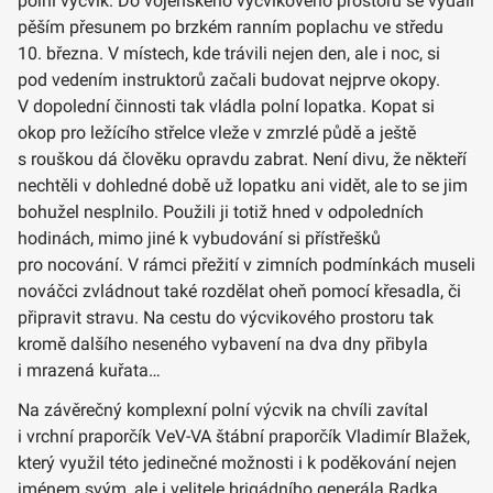
polní výcvik. Do vojenského výcvikového prostoru se vydali
pěším přesunem po brzkém ranním poplachu ve středu
10. března. V místech, kde trávili nejen den, ale i noc, si
pod vedením instruktorů začali budovat nejprve okopy.
V dopolední činnosti tak vládla polní lopatka. Kopat si
okop pro ležícího střelce vleže v zmrzlé půdě a ještě
s rouškou dá člověku opravdu zabrat. Není divu, že někteří
nechtěli v dohledné době už lopatku ani vidět, ale to se jim
bohužel nesplnilo. Použili ji totiž hned v odpoledních
hodinách, mimo jiné k vybudování si přístřešků
pro nocování. V rámci přežití v zimních podmínkách museli
nováčci zvládnout také rozdělat oheň pomocí křesadla, či
připravit stravu. Na cestu do výcvikového prostoru tak
kromě dalšího neseného vybavení na dva dny přibyla
i mrazená kuřata…
Na závěrečný komplexní polní výcvik na chvíli zavítal
i vrchní praporčík VeV-VA štábní praporčík Vladimír Blažek,
který využil této jedinečné možnosti i k poděkování nejen
jménem svým, ale i velitele brigádního generála Radka