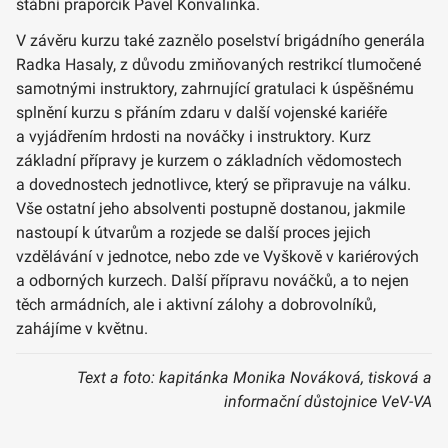
štábní praporčík Pavel Konvalinka.
V závěru kurzu také zaznělo poselství brigádního generála
Radka Hasaly, z důvodu zmiňovaných restrikcí tlumočené
samotnými instruktory, zahrnující gratulaci k úspěšnému
splnění kurzu s přáním zdaru v další vojenské kariéře
a vyjádřením hrdosti na nováčky i instruktory. Kurz
základní přípravy je kurzem o základních vědomostech
a dovednostech jednotlivce, který se připravuje na válku.
Vše ostatní jeho absolventi postupně dostanou, jakmile
nastoupí k útvarům a rozjede se další proces jejich
vzdělávání v jednotce, nebo zde ve Vyškově v kariérových
a odborných kurzech. Další přípravu nováčků, a to nejen
těch armádních, ale i aktivní zálohy a dobrovolníků,
zahájíme v květnu.
Text a foto: kapitánka Monika Nováková, tisková a
informační důstojnice VeV-VA