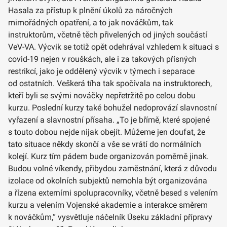
Hasala za přístup k plnění úkolů za náročných
mimořádných opatření, a to jak nováčkům, tak
instruktorům, včetně těch přivelených od jiných součástí
VeV-VA. Výcvik se totiž opět odehrával vzhledem k situaci s
covid-19 nejen v rouškách, ale i za takových přísných
restrikcí, jako je oddělený výcvik v týmech i separace
od ostatních. Veškerá tíha tak spočívala na instruktorech,
kteří byli se svými nováčky nepřetržitě po celou dobu
kurzu. Poslední kurzy také bohužel nedoprovází slavnostní
vyřazení a slavnostní přísaha. „To je břímě, které spojené
s touto dobou nejde nijak obejít. Můžeme jen doufat, že
tato situace někdy skončí a vše se vrátí do normálních
kolejí. Kurz tím pádem bude organizován poměrně jinak.
Budou volné víkendy, přibydou zaměstnání, která z důvodu
izolace od okolních subjektů nemohla být organizována
a řízena externími spolupracovníky, včetně besed s velením
kurzu a velením Vojenské akademie a interakce směrem
k nováčkům,“ vysvětluje náčelník Úseku základní přípravy