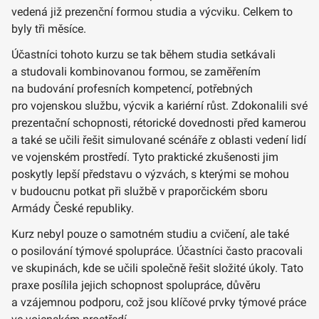
vedená již prezenční formou studia a výcviku. Celkem to
byly tři měsíce.
Účastníci tohoto kurzu se tak během studia setkávali
a studovali kombinovanou formou, se zaměřením
na budování profesních kompetencí, potřebných
pro vojenskou službu, výcvik a kariérní růst. Zdokonalili své
prezentační schopnosti, rétorické dovednosti před kamerou
a také se učili řešit simulované scénáře z oblasti vedení lidí
ve vojenském prostředí. Tyto praktické zkušenosti jim
poskytly lepší představu o výzvách, s kterými se mohou
v budoucnu potkat při službě v praporčickém sboru
Armády České republiky.
Kurz nebyl pouze o samotném studiu a cvičení, ale také
o posilování týmové spolupráce. Účastníci často pracovali
ve skupinách, kde se učili společně řešit složité úkoly. Tato
praxe posílila jejich schopnost spolupráce, důvěru
a vzájemnou podporu, což jsou klíčové prvky týmové práce