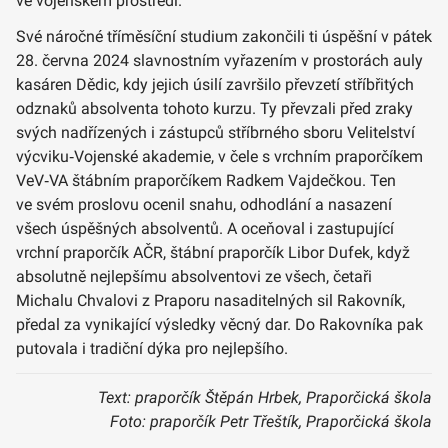
ve vojenském prostředí.
Své náročné tříměsíční studium zakončili ti úspěšní v pátek
28. června 2024 slavnostním vyřazením v prostorách auly
kasáren Dědic, kdy jejich úsilí završilo převzetí stříbřitých
odznaků absolventa tohoto kurzu. Ty převzali před zraky
svých nadřízených i zástupců stříbrného sboru Velitelství
výcviku‑Vojenské akademie, v čele s vrchním praporčíkem
VeV‑VA štábním praporčíkem Radkem Vajdečkou. Ten
ve svém proslovu ocenil snahu, odhodlání a nasazení
všech úspěšných absolventů. A oceňoval i zastupující
vrchní praporčík AČR, štábní praporčík Libor Dufek, když
absolutně nejlepšímu absolventovi ze všech, četaři
Michalu Chvalovi z Praporu nasaditelných sil Rakovník,
předal za vynikající výsledky věcný dar. Do Rakovníka pak
putovala i tradiční dýka pro nejlepšího.
Text: praporčík Štěpán Hrbek, Praporčická škola
Foto: praporčík Petr Třeštík, Praporčická škola