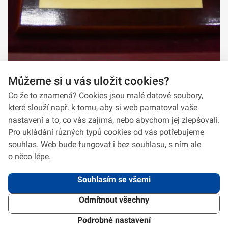
Můžeme si u vás uložit cookies?
Co že to znamená? Cookies jsou malé datové soubory,
které slouží např. k tomu, aby si web pamatoval vaše
nastavení a to, co vás zajímá, nebo abychom jej zlepšovali.
Pro ukládání různých typů cookies od vás potřebujeme
souhlas. Web bude fungovat i bez souhlasu, s ním ale
o něco lépe.
Souhlasím se všemi
Odmítnout všechny
2026 © VeV-VA Vyškov • Informace jsou poskytovány v souladu se zákonem
č.
106/1999
Sb., o svobodném přístupu k informacím.
Verze 1.2.2
Použitý
Design Systém
4.6.3
Podrobné nastavení