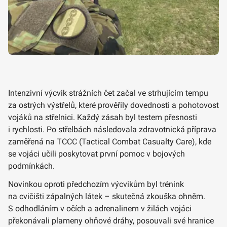
Intenzivní výcvik strážních čet začal ve strhujícím tempu
za ostrých výstřelů, které prověřily dovednosti a pohotovost
vojáků na střelnici. Každý zásah byl testem přesnosti
i rychlosti. Po střelbách následovala zdravotnická příprava
zaměřená na TCCC (Tactical Combat Casualty Care), kde
se vojáci učili poskytovat první pomoc v bojových
podmínkách.
Novinkou oproti předchozím výcvikům byl trénink
na cvičišti zápalných látek – skutečná zkouška ohněm.
S odhodláním v očích a adrenalinem v žilách vojáci
překonávali plameny ohňové dráhy, posouvali své hranice