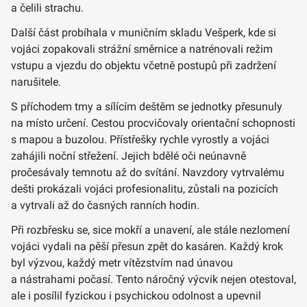
a čelili strachu.
Další část probíhala v muničním skladu Vešperk, kde si
vojáci zopakovali strážní směrnice a natrénovali režim
vstupu a vjezdu do objektu včetně postupů při zadržení
narušitele.
S příchodem tmy a sílícím deštěm se jednotky přesunuly
na místo určení. Cestou procvičovaly orientační schopnosti
s mapou a buzolou. Přístřešky rychle vyrostly a vojáci
zahájili noční střežení. Jejich bdělé oči neúnavně
pročesávaly temnotu až do svítání. Navzdory vytrvalému
dešti prokázali vojáci profesionalitu, zůstali na pozicích
a vytrvali až do časných ranních hodin.
Při rozbřesku se, sice mokří a unavení, ale stále nezlomení
vojáci vydali na pěší přesun zpět do kasáren. Každý krok
byl výzvou, každý metr vítězstvím nad únavou
a nástrahami počasí. Tento náročný výcvik nejen otestoval,
ale i posílil fyzickou i psychickou odolnost a upevnil