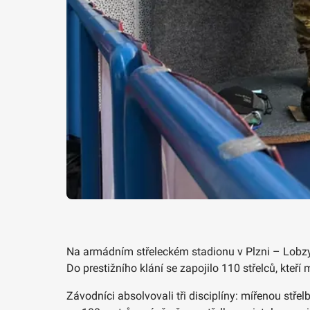
Na armádním střeleckém stadionu v Plzni – Lobzy 
Do prestižního klání se zapojilo 110 střelců, kteř
Závodníci absolvovali tři disciplíny: mířenou st