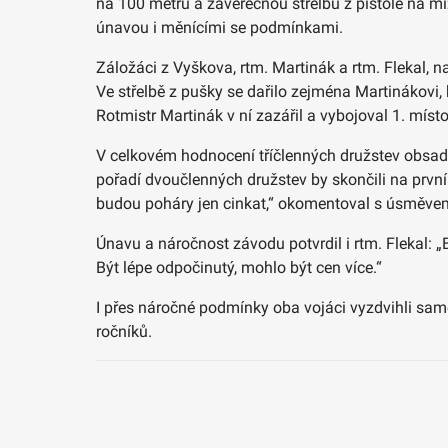
na 100 metrů a závěrečnou střelbu z pistole na mizi
únavou i měnícími se podmínkami.
Záložáci z Vyškova, rtm. Martinák a rtm. Flekal, n
Ve střelbě z pušky se dařilo zejména Martinákovi, k
Rotmistr Martinák v ní zazářil a vybojoval 1. místo
V celkovém hodnocení tříčlenných družstev obsadil
pořadí dvoučlenných družstev by skončili na prvním 
budou poháry jen cinkat,“ okomentoval s úsměvem
Únavu a náročnost závodu potvrdil i rtm. Flekal: „
Být lépe odpočinutý, mohlo být cen více.“
I přes náročné podmínky oba vojáci vyzdvihli sam
ročníků.