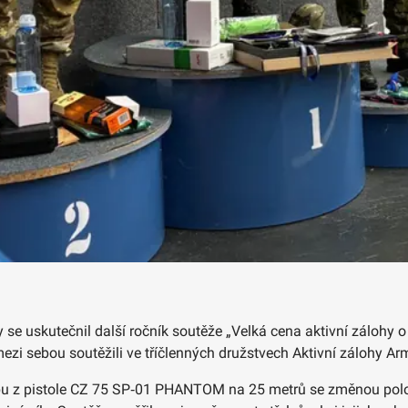
se uskutečnil další ročník soutěže „Velká cena aktivní zálohy 
í mezi sebou soutěžili ve tříčlenných družstvech Aktivní zálohy A
řelbu z pistole CZ 75 SP‑01 PHANTOM na 25 metrů se změnou pol