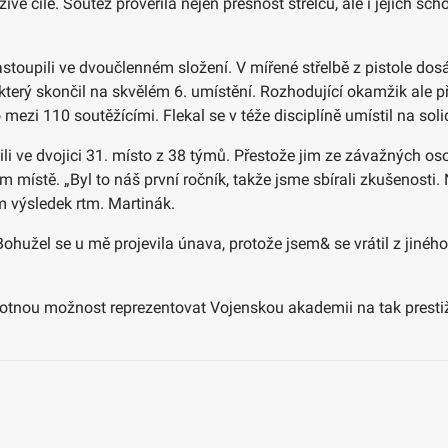
vé cíle. Soutěž prověřila nejen přesnost střelců, ale i jejich sc
astoupili ve dvoučlenném složení. V mířené střelbě z pistole dos
terý skončil na skvělém 6. umístění. Rozhodující okamžik ale přiš
 mezi 110 soutěžícími. Flekal se v téže disciplíně umístil na sol
i ve dvojici 31. místo z 38 týmů. Přestože jim ze závažných osob
místě. „Byl to náš první ročník, takže jsme sbírali zkušenosti. Na
 výsledek rtm. Martinák.
Bohužel se u mě projevila únava, protože jsem& se vrátil z jiné
otnou možnost reprezentovat Vojenskou akademii na tak prestižn