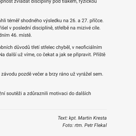
hopnost zvládat disciplíny pod tlakem, fyzickou
áhli téměř shodného výsledku na 26. a 27. příčce.
el v poslední disciplíně, střelbě na mizivé cíle.
idním 46. místě.
ních důvodů třetí střelec chyběl, v neoficiálním
 další už víme, co čekat a jak se připravit. Příště
ho závodu pozdě večer a brzy ráno už vyrážel sem.
í soutěži a zdůraznili motivaci do dalších
Text: kpt. Martin Kresta
Foto: rtm. Petr Flekal