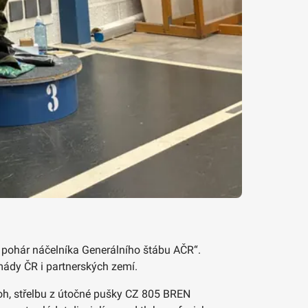
o pohár náčelníka Generálního štábu AČR“.
rmády ČR i partnerských zemí.
oh, střelbu z útočné pušky CZ 805 BREN