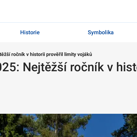
Historie
Symbolika
ší ročník v historii prověřil limity vojáků
: Nejtěžší ročník v histor