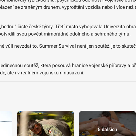
plazení se zraněným druhem, vyproštění vozidla nebo i více než
ednu“ čistě české týmy. Třetí místo vybojovala Univerzita obrany
k potvrdili svou pověst mimořádně odolného a sehraného týmu.
lavně vůli nevzdat to. Summer Survival není jen soutěž, je to skut
jedinečnou soutěž, která posouvá hranice vojenské přípravy a př
odě, ale i v reálném vojenském nasazení.
5 dalších