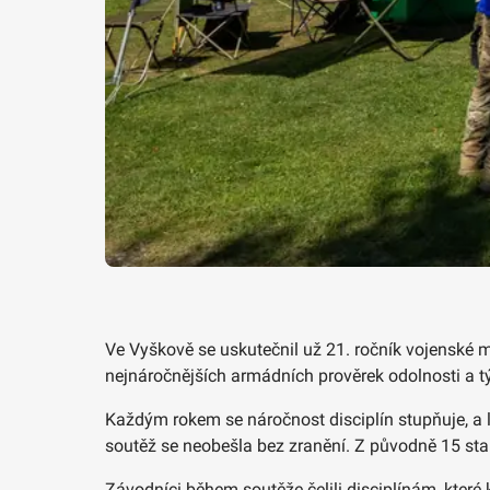
Ve Vyškově se uskutečnil už 21. ročník vojenské m
nejnáročnějších armádních prověrek odolnosti a tý
Každým rokem se náročnost disciplín stupňuje, a le
soutěž se neobešla bez zranění. Z původně 15 star
Závodníci během soutěže čelili disciplínám, které