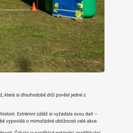
, která si dlouhodobě drží pověst jedné z
historii. Extrémní zátěž si vyžádala svou daň –
sobě vypovídá o mimořádné obtížnosti celé akce.
nosti. Čekalo je například potápění, rozdělávání