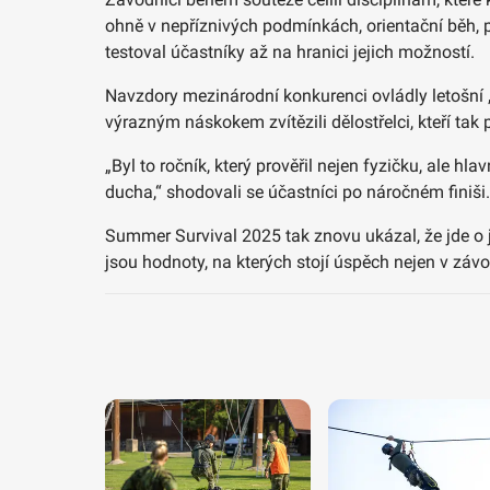
ohně v nepříznivých podmínkách, orientační běh, 
testoval účastníky až na hranici jejich možností.
Navzdory mezinárodní konkurenci ovládly letošní „b
výrazným náskokem zvítězili dělostřelci, kteří ta
„Byl to ročník, který prověřil nejen fyzičku, ale h
ducha,“ shodovali se účastníci po náročném finiši.
Summer Survival 2025 tak znovu ukázal, že jde o 
jsou hodnoty, na kterých stojí úspěch nejen v záv