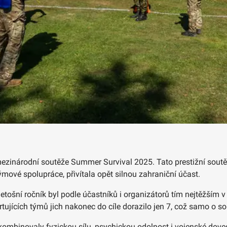
ezinárodní soutěže Summer Survival 2025. Tato prestižní soutěž
mové spolupráce, přivítala opět silnou zahraniční účast.
tošní ročník byl podle účastníků i organizátorů tím nejtěžším v 
tujících týmů jich nakonec do cíle dorazilo jen 7, což samo o 
 kombinovaly fyzickou sílu, psychickou odolnost i vojenské doved