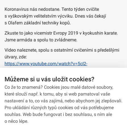
Koronavirus nás nedostane. Tento týden cvičíte
s vyškovským velitelstvím výcviku. Dnes vás čekají
s Olafem základní techniky kopů.
Zkuste to jako vicemistr Evropy 2019 v kyokushin karate.
Jsme armáda a spolu to zvládneme.
Video naleznete, spolu s ostatnímí cvičeními s předešlými
útvary, zde:
https://www.youtube.com/watch?v=5cI2-
chC59I&list=PLuhJ8-
1PdCjx6I8bzA0ZfFJOHkcU0E2wG&index=48
Můžeme si u vás uložit cookies?
Co že to znamená? Cookies jsou malé datové soubory,
které slouží např. k tomu, aby si web pamatoval vaše
nastavení a to, co vás zajímá, nebo abychom jej zlepšovali.
Pro ukládání různých typů cookies od vás potřebujeme
souhlas. Web bude fungovat i bez souhlasu, s ním ale
o něco lépe.