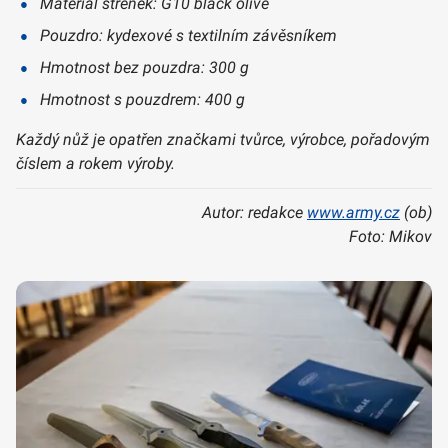
Materiál střenek: G10 black olive
Pouzdro: kydexové s textilním závěsníkem
Hmotnost bez pouzdra: 300 g
Hmotnost s pouzdrem: 400 g
Každý nůž je opatřen značkami tvůrce, výrobce, pořadovým
číslem a rokem výroby.
Autor: redakce
www.army.cz
(ob)
Foto: Mikov