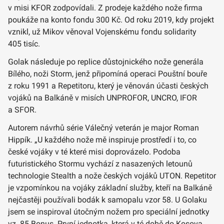
v misi KFOR zodpovídali. Z prodeje každého nože firma
poukáže na konto fondu 300 Kč. Od roku 2019, kdy projekt
vznikl, už Mikov věnoval Vojenskému fondu solidarity
405 tisíc.
Golak následuje po replice důstojnického nože generála
Bílého, noži Storm, jenž připomíná operaci Pouštní bouře
z roku 1991 a Repetitoru, který je věnován účasti českých
vojáků na Balkáně v misích UNPROFOR, UNCRO, IFOR
a SFOR.
Autorem návrhů série Válečný veterán je major Roman
Hippík. „U každého nože mě inspiruje prostředí i to, co
české vojáky v té které misi doprovázelo. Podoba
futuristického Stormu vychází z nasazených letounů
technologie Stealth a nože českých vojáků UTON. Repetitor
je vzpomínkou na vojáky základní služby, kteří na Balkáně
nejčastěji používali bodák k samopalu vzor 58. U Golaku
jsem se inspiroval útočným nožem pro speciální jednotky
vz. 85 Bonus. První jednotka, která v té době do Kosova