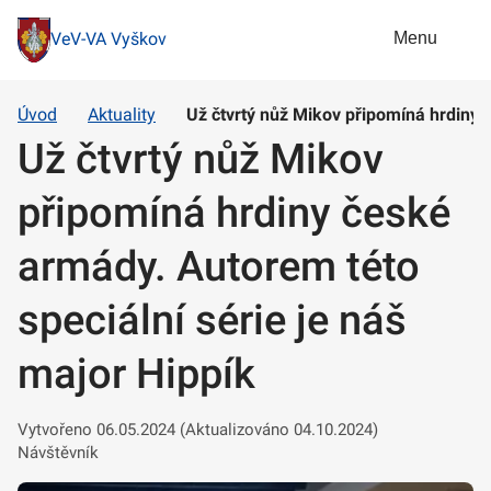
Menu
VeV-VA Vyškov
Úvod
Aktuality
Už čtvrtý nůž Mikov připomíná hrdiny 
Už čtvrtý nůž Mikov
připomíná hrdiny české
armády. Autorem této
speciální série je náš
major Hippík
Vytvořeno 06.05.2024 (Aktualizováno 04.10.2024)
Návštěvník