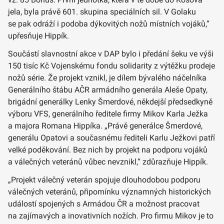
jela, byla právě 601. skupina speciálních sil. V Golaku
se pak odráží i podoba dýkovitých nožů místních vojáků,“
upřesňuje Hippík.
Součástí slavnostní akce v DAP bylo i předání šeku ve výši
150 tisíc Kč Vojenskému fondu solidarity z výtěžku prodeje
nožů série. Že projekt vznikl, je dílem bývalého náčelníka
Generálního štábu AČR armádního generála Aleše Opaty,
brigádní generálky Lenky Šmerdové, někdejší předsedkyně
výboru VFS, generálního ředitele firmy Mikov Karla Ježka
a majora Romana Hippíka. „Právě generálce Šmerdové,
generálu Opatovi a současnému řediteli Karlu Ježkovi patří
velké poděkování. Bez nich by projekt na podporu vojáků
a válečných veteránů vůbec nevznikl,“ zdůrazňuje Hippík.
„Projekt válečný veterán spojuje dlouhodobou podporu
válečných veteránů, připomínku významných historických
událostí spojených s Armádou ČR a možnost pracovat
na zajímavých a inovativních nožích. Pro firmu Mikov je to