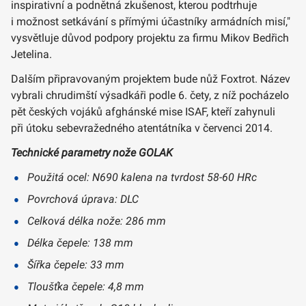
inspirativní a podnětná zkušenost, kterou podtrhuje
i možnost setkávání s přímými účastníky armádních misí,"
vysvětluje důvod podpory projektu za firmu Mikov Bedřich
Jetelina.
Dalším připravovaným projektem bude nůž Foxtrot. Název
vybrali chrudimští výsadkáři podle 6. čety, z níž pocházelo
pět českých vojáků afghánské mise ISAF, kteří zahynuli
při útoku sebevražedného atentátníka v červenci 2014.
Technické parametry nože GOLAK
Použitá ocel: N690 kalena na tvrdost 58-60 HRc
Povrchová úprava: DLC
Celková délka nože: 286 mm
Délka čepele: 138 mm
Šířka čepele: 33 mm
Tloušťka čepele: 4,8 mm