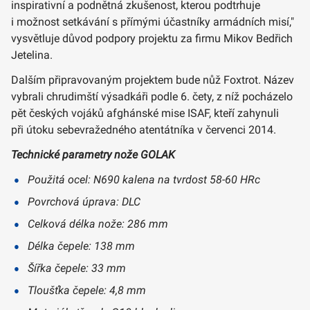
inspirativní a podnětná zkušenost, kterou podtrhuje
i možnost setkávání s přímými účastníky armádních misí,"
vysvětluje důvod podpory projektu za firmu Mikov Bedřich
Jetelina.
Dalším připravovaným projektem bude nůž Foxtrot. Název
vybrali chrudimští výsadkáři podle 6. čety, z níž pocházelo
pět českých vojáků afghánské mise ISAF, kteří zahynuli
při útoku sebevražedného atentátníka v červenci 2014.
Technické parametry nože GOLAK
Použitá ocel: N690 kalena na tvrdost 58-60 HRc
Povrchová úprava: DLC
Celková délka nože: 286 mm
Délka čepele: 138 mm
Šířka čepele: 33 mm
Tloušťka čepele: 4,8 mm