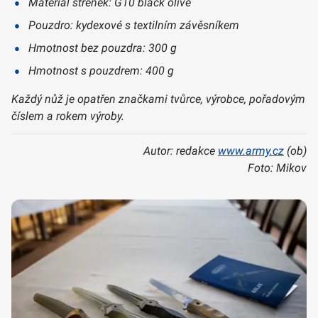
Materiál střenek: G10 black olive
Pouzdro: kydexové s textilním závěsníkem
Hmotnost bez pouzdra: 300 g
Hmotnost s pouzdrem: 400 g
Každý nůž je opatřen značkami tvůrce, výrobce, pořadovým
číslem a rokem výroby.
Autor: redakce
www.army.cz
(ob)
Foto: Mikov