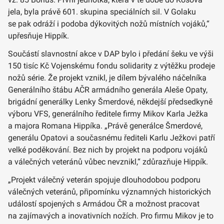
jela, byla právě 601. skupina speciálních sil. V Golaku
se pak odráží i podoba dýkovitých nožů místních vojáků,“
upřesňuje Hippík.
Součástí slavnostní akce v DAP bylo i předání šeku ve výši
150 tisíc Kč Vojenskému fondu solidarity z výtěžku prodeje
nožů série. Že projekt vznikl, je dílem bývalého náčelníka
Generálního štábu AČR armádního generála Aleše Opaty,
brigádní generálky Lenky Šmerdové, někdejší předsedkyně
výboru VFS, generálního ředitele firmy Mikov Karla Ježka
a majora Romana Hippíka. „Právě generálce Šmerdové,
generálu Opatovi a současnému řediteli Karlu Ježkovi patří
velké poděkování. Bez nich by projekt na podporu vojáků
a válečných veteránů vůbec nevznikl,“ zdůrazňuje Hippík.
„Projekt válečný veterán spojuje dlouhodobou podporu
válečných veteránů, připomínku významných historických
událostí spojených s Armádou ČR a možnost pracovat
na zajímavých a inovativních nožích. Pro firmu Mikov je to