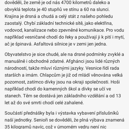
dověděli, že země je od nás 4700 kilometrů daleko a
obvyklá teplota je 40 stupňů ve stínu a 60 na slunci.
Krajina je drsná a chudá a celý stát z našeho pohledu
zaostalý. Chybí základní technické sítě, jako elektřina,
vodovod, kanalizace nebo zpevněné komunikace. Pro vodu
například vesničané chodí do řeky a používají ji k pití i mytí,
ač je špinavá. Asfaltová silnice je v zemi jen jedna.
Obyvatelstvo je sice chudé, ale na drsné podmínky zvyklé a
manuálně i obchodně zdatné. Afghánci jsou lidé různých
národností, takže mluví různými jazyky. Vesnice řídí rada
starších a imám. Chlapcům je již od mládí věnována velká
pozornost, zatímco dívky jsou na okraji společnosti. Hoši
například chodí do kamenných škol a dívky se učí ve
stanech. Těm se dostává jen základního vzdělání a od 13
let až do své smrti chodí celé zahalené.
Součástí přednášky byla i výstavka vybavení příslušníků
naší jednotky. Senioři se dověděli, že plná výbava znamená
35 kilogramů navíc, což v úmorném vedru není nic