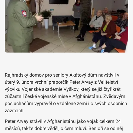
Rajhradský domov pro seniory Akátový dům navštívil v
úterý 9. února vrchní praporčík Peter Arvay z Velitelství
výcviku Vojenské akademie Vyškov, který se již čtyřikrát
zúčastnil české vojenské mise v Afghánistánu. Zvědavým
posluchačům vyprávěl o vzdálené zemi i o svých osobních
zážitcích.
Peter Arvay strávil v Afghánistánu jako voják celkem 24
měsíců, takže dobře věděl, o čem mluví. Senioři se od něj