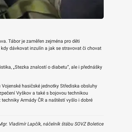
va. Tábor je zaměřen zejména pro děti
 kdy dávkovat inzulín a jak se stravovat či chovat
istika, „Stezka znalostí o diabetu“, ale i přednášky
 Vojenské hasičské jednotky Střediska obsluhy
zpečení Vyškov a také s bojovou technikou
techniky Armády ČR a naštěstí vyšlo i dobré
 Mgr. Vladimír Lapčík, náčelník štábu SOVZ Boletice