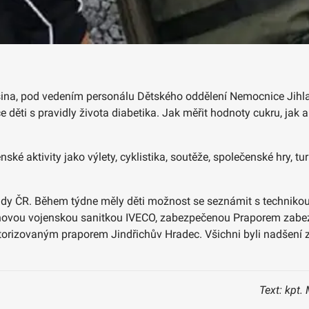
lšina, pod vedením personálu Dětského oddělení Nemocnice Jihla
ěti s pravidly života diabetika. Jak měřit hodnoty cukru, jak a
ké aktivity jako výlety, cyklistika, soutěže, společenské hry, tur
y ČR. Během týdne měly děti možnost se seznámit s technikou
s novou vojenskou sanitkou IVECO, zabezpečenou Praporem zabe
izovaným praporem Jindřichův Hradec. Všichni byli nadšení z 
Text: kpt.