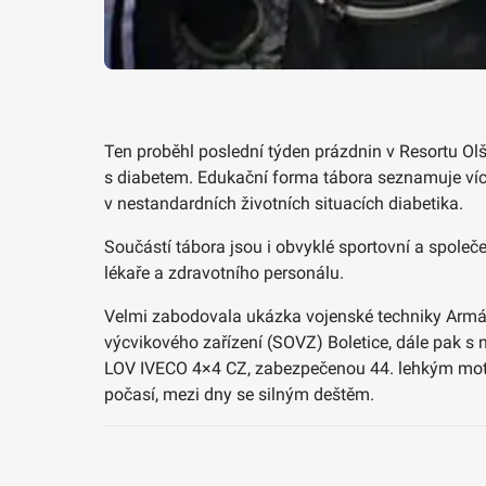
Ten proběhl poslední týden prázdnin v Resortu O
s diabetem. Edukační forma tábora seznamuje více d
v nestandardních životních situacích diabetika.
Součástí tábora jsou i obvyklé sportovní a společens
lékaře a zdravotního personálu.
Velmi zabodovala ukázka vojenské techniky Armád
výcvikového zařízení (SOVZ) Boletice, dále pak 
LOV IVECO 4×4 CZ, zabezpečenou 44. lehkým motor
počasí, mezi dny se silným deštěm.